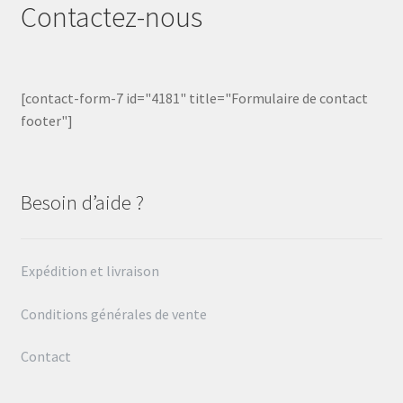
Contactez-nous
[contact-form-7 id="4181" title="Formulaire de contact
footer"]
Besoin d’aide ?
Expédition et livraison
Conditions générales de vente
Contact