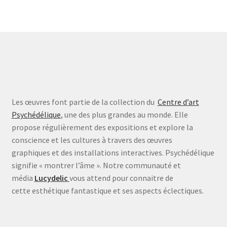
Les œuvres font partie de la collection du
Centre d’art
Psychédélique
, une des plus grandes au monde. Elle
propose régulièrement des expositions et explore la
conscience et les cultures à travers des œuvres
graphiques et des installations interactives. Psychédélique
signifie « montrer l’âme ». Notre communauté et
média
Lucydelic
vous attend pour connaitre de
cette esthétique fantastique et ses aspects éclectiques.