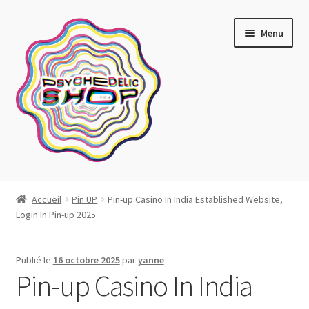
Aller
Aller
Menu
à
au
la
contenu
navigation
Artistes actuels
Accueil
Pin UP
Pin-up Casino In India Established Website,
Login In Pin-up 2025
Boutique
Affiches
Publié le
16 octobre 2025
par
yanne
Pin-up Casino In India
Blotter art