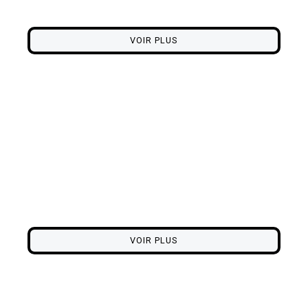
couleurs aux reflets profonds.
VOIR PLUS
Focus Artistes
La scène contemporaine en galerie éphémère. Un
voyage graphique aux multiples univers.
VOIR PLUS