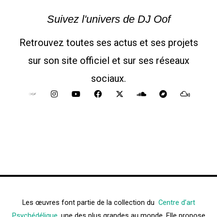
Suivez l'univers de DJ Oof
Retrouvez toutes ses actus et ses projets
sur son site officiel et sur ses réseaux
sociaux.
I
Y
F
X
S
B
M
n
o
a
-
o
a
i
s
u
c
t
u
n
x
t
t
e
w
n
d
c
a
u
b
i
d
c
l
g
b
o
t
c
a
o
r
e
o
t
l
m
u
a
k
e
o
p
d
m
r
u
d
Les œuvres font partie de la collection du
Centre d’art
Psychédélique
, une des plus grandes au monde. Elle propose