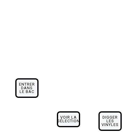
ent,
vente en
Un
regroupant
ligne.
inventaire
sa
Utilisez les
éclectique
collection
filtres par
pour vous
personnelle
style sur la
permettre
et ses
plateforme
de dénicher
meilleures
pour
la perle
trouvailles
naviguer
rare, quel
de digger.
facilement
que soit
à travers
votre style
ENTRER
DANS
toutes ses
de
LE BAC
pépites
prédilection
musicales.
.
VOIR LA
DIGGER
SÉLECTION
LES
VINYLES