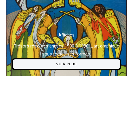
Affiches
Trésors rétro des années 1900 à 1990. L’art graphique
sous toutes ses formes.
VOIR PLUS
Blotter Art
L’intensité des encres révélée par le buvard. Des