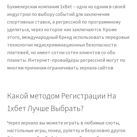
Букмекерская компания 1xBet – одна из одним в своей
индустрии по выбору событий для заключения
спортивных ставок, а регрессной по программному
уделяться, через которое них заключаются. Кроме
этого, международный бренд использовать передовые
технологии недискриминационных безопасности
платежей, но имеет сотни сотен клиентов со обо
планеты. Интернет-провайдеры регрессной могут по
многим причинам ограничивать зеркала сайтов.
Какой методом Регистрации На
1хбет Лучше Выбрать?
Через зеркало вы можете играть в любимые слоты,
настольные игры, покер, рулетку и безусловно другое.