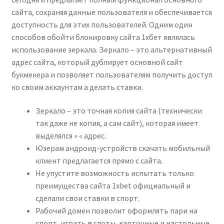
сайта, сохраняя данные пользователя и обеспечивается
доступность для этих пользователей. Одним один
способов обойти блокировку сайта 1хбет являлась
использование зеркала. Зеркало – это альтернативный
адрес сайта, который дублирует основной сайт
букмекера и позволяет пользователям получить доступ
ко своим аккаунтам а делать ставки.
Зеркало – это точная копия сайта (технически
так даже не копия, а сам сайт), которая имеет
выделялся » « адрес.
Юзерам андроид-устройств скачать мобильный
клиент предлагается прямо с сайта.
Не упустите возможность испытать только
преимущества сайта 1xbet официальный и
сделали свои ставки в спорт.
Рабочий домен позволит оформлять пари на
спорт, играть в слоты, карточные и настольные