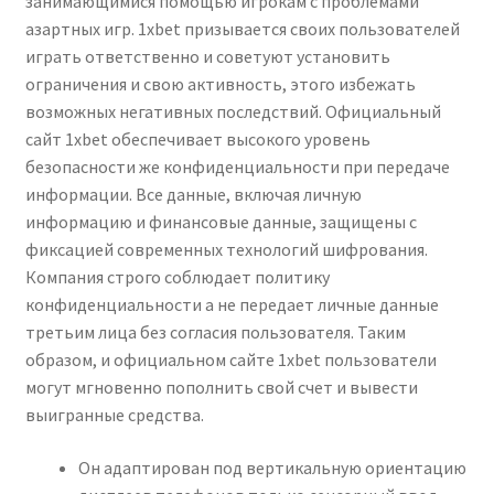
занимающимися помощью игрокам с проблемами
азартных игр. 1xbet призывается своих пользователей
играть ответственно и советуют установить
ограничения и свою активность, этого избежать
возможных негативных последствий. Официальный
сайт 1xbet обеспечивает высокого уровень
безопасности же конфиденциальности при передаче
информации. Все данные, включая личную
информацию и финансовые данные, защищены с
фиксацией современных технологий шифрования.
Компания строго соблюдает политику
конфиденциальности а не передает личные данные
третьим лица без согласия пользователя. Таким
образом, и официальном сайте 1xbet пользователи
могут мгновенно пополнить свой счет и вывести
выигранные средства.
Он адаптирован под вертикальную ориентацию