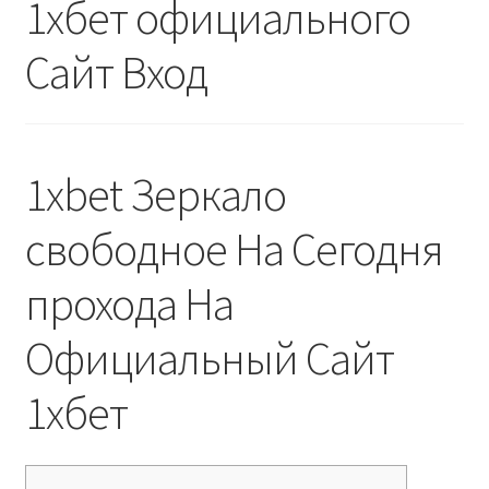
1хбет официального
A Propos
Сайт Вход
1xbet Зеркало
свободное На Сегодня
прохода На
Официальный Сайт
1хбет