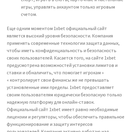
игры, управлять аккаунтом только игровым
счетом.
Еще одним моментом 1xbet официальный сайт
является высокий уровня безопасности. Компания
применять современные технологии защита данных,
чтобы иметь конфиденциальность и безопасность
своих пользователей. Касается того, на сайте 1xbet
предусмотрена возможностей установки лимитов и
ставки и обналичить, что помогает игрокам »
« контролирует свои финансы же не превышать
установленные ими пределы. 1xbet предоставляет
своим пользователям юридически безопасную только
надежную платформу для онлайн-ставок.
Официальный сайт 1xbet имеет равно необходимые
лицензии и регуляторы, чтобы обеспечить правильное
функционирование и защиту интересов
пользователей. Компания активно работаю над