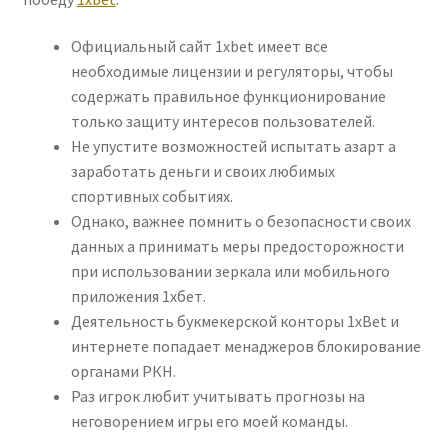
Официальный сайт 1xbet имеет все
необходимые лицензии и регуляторы, чтобы
содержать правильное функционирование
только защиту интересов пользователей.
Не упустите возможностей испытать азарт а
заработать деньги и своих любимых
спортивных событиях.
Однако, важнее помнить о безопасности своих
данных а принимать меры предосторожности
при использовании зеркала или мобильного
приложения 1хбет.
Деятельность букмекерской конторы 1xBet и
интернете попадает менаджеров блокирование
органами РКН.
Раз игрок любит учитывать прогнозы на
неговорением игры его моей команды.