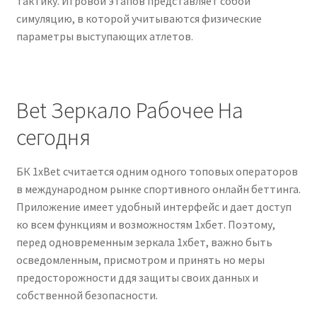
тактику. Игровой этапов представляет собой
симуляцию, в которой учитываются физические
параметры выступающих атлетов.
Bet Зеркало Рабочее На
сегодня
БК 1xBet считается одним одного топовых операторов
в международном рынке спортивного онлайн беттинга.
Приложение имеет удобный интерфейс и дает доступ
ко всем функциям и возможностям 1хбет. Поэтому,
перед одновременным зеркала 1хбет, важно быть
осведомленным, присмотром и принять но меры
предосторожности ддя защиты своих данных и
собственной безопасности.