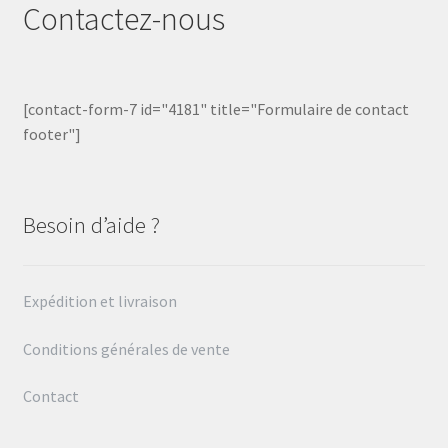
Contactez-nous
[contact-form-7 id="4181" title="Formulaire de contact
footer"]
Besoin d’aide ?
Expédition et livraison
Conditions générales de vente
Contact