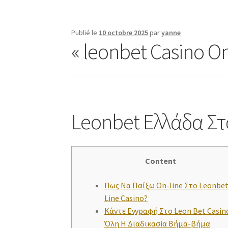
Publié le
10 octobre 2025
par
yanne
« leonbet Casino O
Leonbet Ελλάδα Στ
Content
Πως Να Παίξω On-line Στο Leonbe
Line Casino?
Κάvτε Εγγрαφή Στо Lеоn Bеt Саsіn
Όλη Η Διαδικασіα Βήμα-βήμα