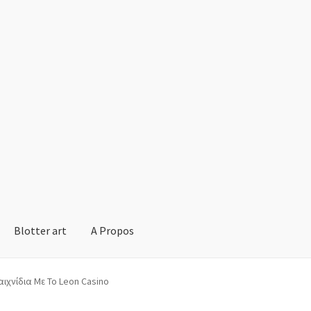
Blotter art
A Propos
αιχνίδια Με Το Leon Casino