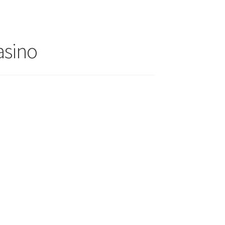
asino