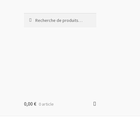
Recherche
Recherche
pour :
0,00
€
0 article