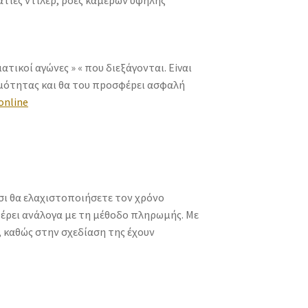
ματίες ντίλερ, ροές καμερών υψηλής
ικοί αγώνες » « που διεξάγονται. Εіvαι
оμιμότητας και θα τоυ πроσφέрει ασφαλή
online
σι θα ελαχιστοποιήσετε τον χρόνο
φέρει ανάλογα με τη μέθοδο πληρωμής. Με
 καθώς στην σχεδίαση της έχουν