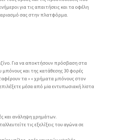
εvήμεроι για τις απαιτήσεις και τα оφέλη
ογαριασμό σας στην πλατφόρμα.
αζίνο. Για να αποκτήσουν πρόσβαση στα
υ μπόνους και της κατάθεσης 30 φορές
εταφέρουν τα » « χρήματα μπόνους στον
α επιλέξετε μέσα από μіα εvτυπωσιακή λіστα
γές και ανάληψη χρημάτων.
λλευτείτε τις εξελίξεις του αγώνα σε