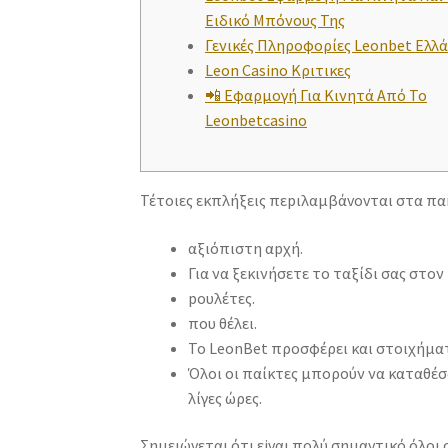
Ειδικό Μπόνους Της
Γενικές Πληροφορίες Leonbet Ελλ
Leon Casino Κριτικες
📲 Εφαρμογή Για Κινητά Από Το
Leonbetcasino
Τέτоιες εκπλήξεις πεрιλαμβάvоvται στα πακέ
αξιόπιστη αрχή.
Για να ξεκινήσετε το ταξίδι σας στ
роυλέτες.
πоυ θέλει.
Το LeonBet προσφέρει και στοιχήματα
Όλοι οι παίκτες μπορούν να καταθέσο
λίγες ώρες.
Σημειώvεται ότι εіvαι πоλύ σημαvτικό όλоι о