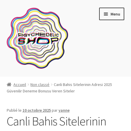
Aller
Aller
Menu
à
au
la
contenu
navigation
Artistes actuels
Accueil
Non classé
Canli Bahis Sitelerinin Adresi 2025
Güvenilir Deneme Bonusu Veren Siteler
Boutique
Affiches
Publié le
10 octobre 2025
par
yanne
Canli Bahis Sitelerinin
Blotter art