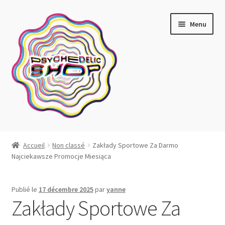
Aller
Aller
Menu
à
au
la
contenu
navigation
Artistes actuels
Accueil
Non classé
Zakłady Sportowe Za Darmo
Najciekawsze Promocje Miesiąca
Boutique
Affiches
Publié le
17 décembre 2025
par
yanne
Zakłady Sportowe Za
Blotter art