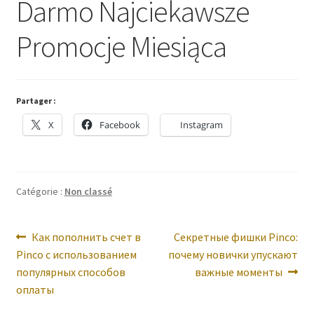
Darmo Najciekawsze
A Propos
Promocje Miesiąca
Partager :
X
Facebook
Instagram
Catégorie :
Non classé
Navigation
Article
Article
Как пополнить счет в
Секретные фишки Pinco:
précédent :
suivant :
Pinco с использованием
почему новички упускают
de
популярных способов
важные моменты
l’article
оплаты