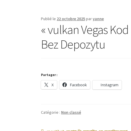
Publié le
22 octobre 2025
par
yanne
« vulkan Vegas Ko
Bez Depozytu
Partager :
X
Facebook
Instagram
Catégorie :
Non classé