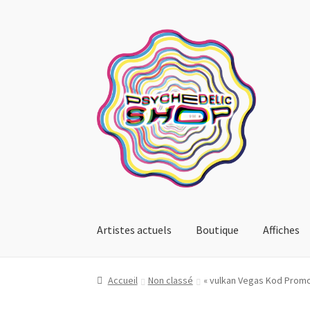
Aller
Aller
à
au
la
contenu
navigation
Artistes actuels
Boutique
Affiches
Accueil
Non classé
« vulkan Vegas Kod Prom