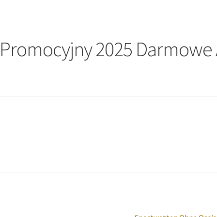
d Promocyjny 2025 Darmowe 