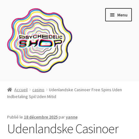
Aller
Aller
Menu
à
au
la
contenu
navigation
Artistes actuels
Accueil
casino
Udenlandske Casinoer Free Spins Uden
Indbetaling Spil Uden Mitid
Boutique
Affiches
Publié le
18 décembre 2025
par
yanne
Udenlandske Casinoer
Blotter art