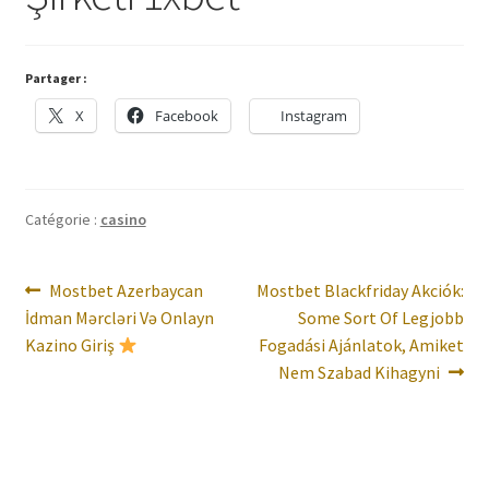
A Propos
Partager :
X
Facebook
Instagram
Catégorie :
casino
Navigation
Article
Article
Mostbet Azerbaycan
Mostbet Blackfriday Akciók:
précédent :
suivant :
İdman Mərcləri Və Onlayn
Some Sort Of Legjobb
de
Kazino Giriş
Fogadási Ajánlatok, Amiket
l’article
Nem Szabad Kihagyni