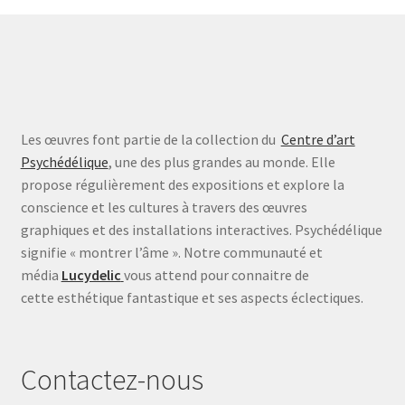
Les œuvres font partie de la collection du
Centre d’art
Psychédélique
, une des plus grandes au monde. Elle
propose régulièrement des expositions et explore la
conscience et les cultures à travers des œuvres
graphiques et des installations interactives. Psychédélique
signifie « montrer l’âme ». Notre communauté et
média
Lucydelic
vous attend pour connaitre de
cette esthétique fantastique et ses aspects éclectiques.
Contactez-nous