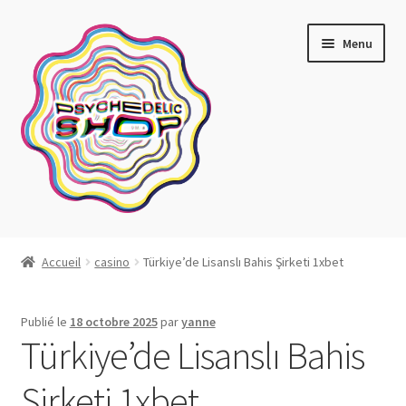
Aller
Aller
Menu
à
au
la
contenu
navigation
Artistes actuels
Accueil
casino
Türkiye’de Lisanslı Bahis Şirketi 1xbet
Boutique
Publié le
18 octobre 2025
par
yanne
Affiches
Türkiye’de Lisanslı Bahis
Blotter art
Şirketi 1xbet