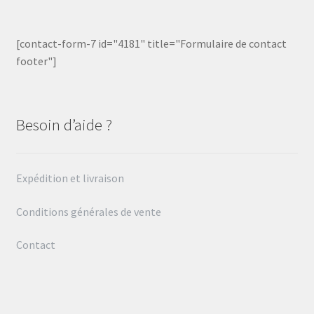
[contact-form-7 id="4181" title="Formulaire de contact
footer"]
Besoin d’aide ?
Expédition et livraison
Conditions générales de vente
Contact