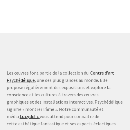
l’article
Les œuvres font partie de la collection du
Centre d’art
Psychédélique
, une des plus grandes au monde. Elle
propose régulièrement des expositions et explore la
conscience et les cultures à travers des œuvres
graphiques et des installations interactives. Psychédélique
signifie « montrer l’âme ». Notre communauté et
média
Lucydelic
vous attend pour connaitre de
cette esthétique fantastique et ses aspects éclectiques.