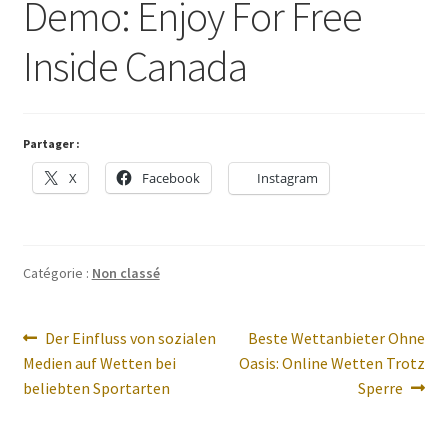
Demo: Enjoy For Free
A Propos
Inside Canada
Partager :
X
Facebook
Instagram
Catégorie :
Non classé
Navigation
Article
Article
Der Einfluss von sozialen
Beste Wettanbieter Ohne
précédent :
suivant :
Medien auf Wetten bei
Oasis: Online Wetten Trotz
de
beliebten Sportarten
Sperre
l’article