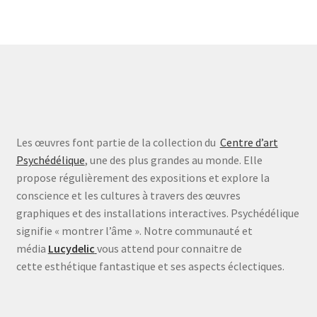
Les œuvres font partie de la collection du
Centre d’art
Psychédélique
, une des plus grandes au monde. Elle
propose régulièrement des expositions et explore la
conscience et les cultures à travers des œuvres
graphiques et des installations interactives. Psychédélique
signifie « montrer l’âme ». Notre communauté et
média
Lucydelic
vous attend pour connaitre de
cette esthétique fantastique et ses aspects éclectiques.