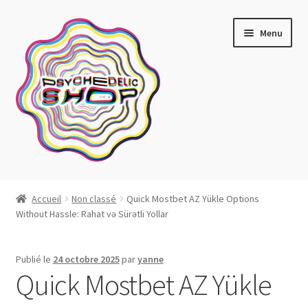
Aller
Aller
Menu
à
au
la
contenu
navigation
Artistes actuels
Accueil
Non classé
Quick Mostbet AZ Yükle Options
Without Hassle: Rahat və Sürətli Yollar
Boutique
Affiches
Publié le
24 octobre 2025
par
yanne
Quick Mostbet AZ Yükle
Blotter art