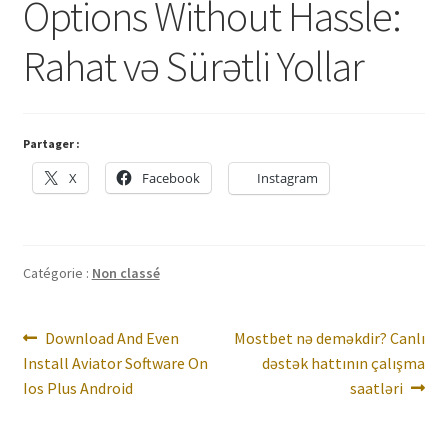
Options Without Hassle:
A Propos
Rahat və Sürətli Yollar
Partager :
X
Facebook
Instagram
Catégorie :
Non classé
Navigation
Article
Article
Download And Even
Mostbet nə deməkdir? Canlı
précédent :
suivant :
Install Aviator Software On
dəstək hattının çalışma
de
Ios Plus Android
saatləri
l’article