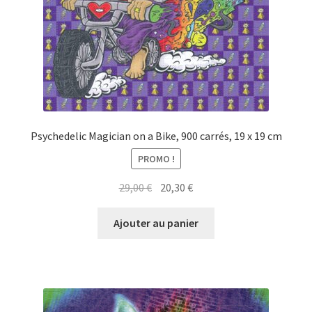
Psychedelic Magician on a Bike, 900 carrés, 19 x 19 cm
PROMO !
Le
Le
29,00
€
20,30
€
prix
prix
initial
actuel
Ajouter au panier
était :
est :
29,00 €.
20,30 €.