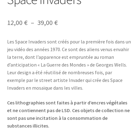
Plage
12,00
€
–
39,00
€
de
Les Space Invaders sont créés pour la première fois dans un
prix :
jeu vidéo des années 1970. Ce sont des aliens venus envahir
12,00 €
la terre, dont l’apparence est empruntée au roman
d’anticipation « La Guerre des Mondes » de Georges Wells.
à
Leur design a été réutilisé de nombreuses fois, par
39,00 €
exemple par le street artiste Invader qui crée des Space
Invaders en mosaïque dans les villes.
Ces lithographies sont faites à partir d’encres végétales
et ne contiennent pas de LSD. Ces objets de collection ne
sont pas une incitation à la consommation de
substances illicites.