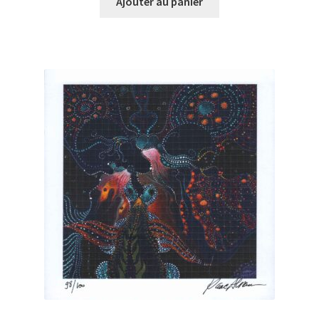
initial
actuel
Ajouter au panier
était :
est :
19,00 €.
18,10 €.