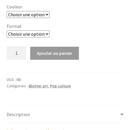
Couleur
Format
quantité
Ajouter au panier
de
Space
Invaders
UGS :
ND
Catégories :
Blotter art
,
Pop culture
Description