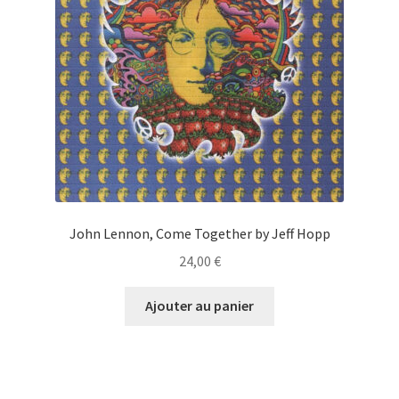
choisies
sur
la
page
du
produit
John Lennon, Come Together by Jeff Hopp
24,00
€
Ajouter au panier