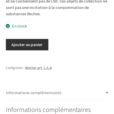
et ne contiennent pas de LSD. Ces objets de collection ne
sont pas une incitation à la consommation de
substances illicites.
En stock
quantité
Ajouter au panier
de
Sandoz
Red
Large,
Catégories :
Blotter art
,
L.S.D
900
carrés,
19
Informations complémentaires
x
19
cm
Informations complémentaires