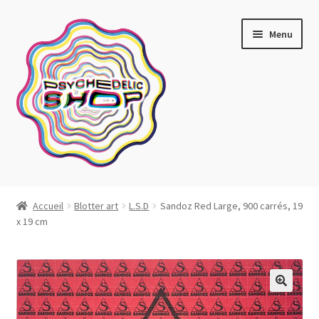
Aller
Aller
Menu
à
au
la
contenu
navigation
Artistes actuels
Accueil
Blotter art
L.S.D
Sandoz Red Large, 900 carrés, 19
x 19 cm
Boutique
Affiches
Blotter art