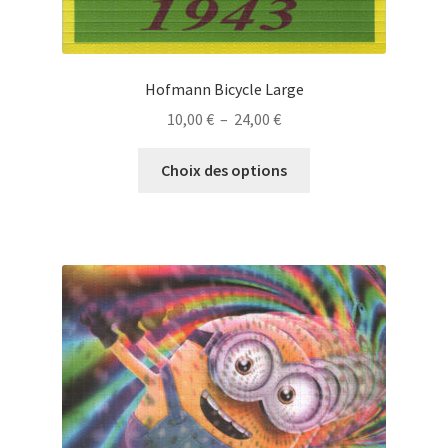
Hofmann Bicycle Large
Plage
10,00
€
–
24,00
€
de
Ce
prix :
Choix des options
produit
10,00 €
a
à
plusieurs
24,00 €
variations.
Les
options
peuvent
être
choisies
sur
la