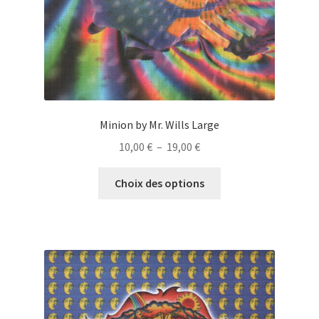
page
du
produit
Minion by Mr. Wills Large
Plage
10,00
€
–
19,00
€
de
Ce
prix :
Choix des options
produit
10,00 €
a
à
plusieurs
19,00 €
variations.
Les
options
peuvent
être