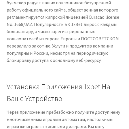
букмекер радует ваших поклонников безупречной
работу официального сайта, общественная которого
регламентируется кипрской лицензией Curacao license
No. 1668/JAZ. Популярность БК 1xBet вырос с каждым
больвангару, а число зарегистрированных
пользователей из европе Европы и ПОСТСОВЕТСКОМ
перевалило за сотню. Услуги и продуктов компании
популярны и России, несмотря на периодическую
блокировку доступа к основному веб-ресурсу.
Установка Приложения 1xbet На
Ваше Устройство
Через приложение пребезбожно получите доступ нему
многочисленным игровым автоматам, настольным
играм же играм с » « живыми дилерами. Вы могу