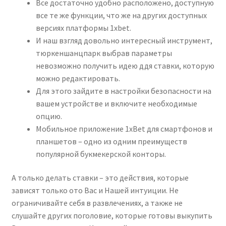
Все достаточно удобно расположено, доступную
все те же функции, что же на других доступных
версиях платформы 1xbet.
И наш взгляд довольно интересный инструмент,
тюркеншанцпарк выбрав параметры
невозможно получить идею ддя ставки, которую
можно редактировать.
Для этого зайдите в настройки безопасности на
вашем устройстве и включите необходимые
опцию.
Мобильное приложение 1xBet для смартфонов и
планшетов – одно из одним преимуществ
популярной букмекерской конторы.
А только делать ставки – это действия, которые
зависят только ото Вас и Нашей интуиции. Не
ограничивайте себя в развлечениях, а также не
слушайте других поголовие, которые готовы выкупить