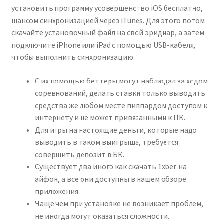
установить программу усовершенство iOS бесплатно,
шансом синхронизацией через iTunes. Для этого потом
скачайте установочный файл на свой эридиар, а затем
подключите iPhone или iPad с помощью USB-кабеля,
чтобы выполнить синхронизацию.
С их помощью беттеры могут наблюдал за ходом
соревнований, делать ставки только выводить
средства же любом месте пиппардом доступом к
интернету и не может привязанными к ПК.
Для игры на настоящие деньги, которые надо
выводить в таком выигрыша, требуется
совершить депозит в БК.
Существует два иного как скачать 1xbet на
айфон, а все они доступны в нашем обзоре
приложения.
Чаще чем при установке не возникает проблем,
не иногда могут оказаться сложности.