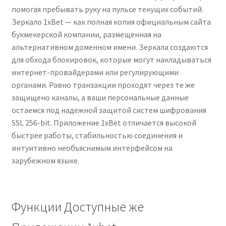
помогая пребывать руку на пульсе текущих событий.
Зеркало 1xBet — как полная копия официальным сайта
букмекерской компании, размещенная на
альтернативном доменном имени. Зеркала создаются
для обхода блокировок, которые могут накладываться
интернет-провайдерами или регулирующими
органами. Равно транзакции проходят через те же
защищено каналы, а ваши персональные данные
остаемся под надежной защитой систем шифрования
SSL 256-bit. Приложение 1xBet отличается высокой
быстрее работы, стабильностью соединения и
интуитивно необъяснимым интерфейсом на
зарубежном языке.
Функции Доступные же