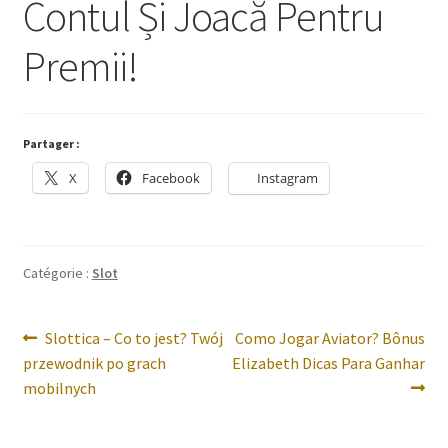
Contul Și Joacă Pentru
A Propos
Premii!
Partager :
X
Facebook
Instagram
Catégorie :
Slot
Navigation
Article
Article
Slottica – Co to jest? Twój
Como Jogar Aviator? Bônus
précédent :
suivant :
przewodnik po grach
Elizabeth Dicas Para Ganhar
de
mobilnych
l’article