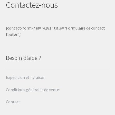
Contactez-nous
[contact-form-7 id="4181" title="Formulaire de contact
footer"]
Besoin d’aide ?
Expédition et livraison
Conditions générales de vente
Contact