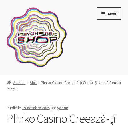
Aller
Aller
Menu
à
au
la
contenu
navigation
Artistes actuels
Accueil
Slot
Plinko Casino Creează-ți Contul Și Joacă Pentru
Premii!
Boutique
Affiches
Publié le
15 octobre 2025
par
yanne
Plinko Casino Creează-ți
Blotter art