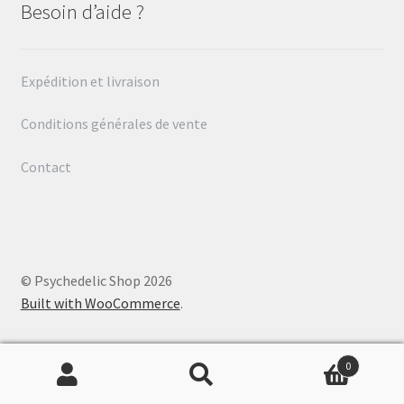
Besoin d’aide ?
Expédition et livraison
Conditions générales de vente
Contact
© Psychedelic Shop 2026
Built with WooCommerce
.
0
Recherche
Recherche