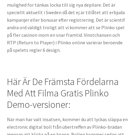
mulighed for tänkas locka till sig nya depilare. Det är
speciellt aktuellt i Sweden då det ej är tillåtet att erbjuda
kampanjer eller bonusar efter registrering. Det är scientif
andra ord väldigt troligt att vi kommer att se Plinko spel
på fler casinon inom en snar framtid. Vinstchansen och
RTP (Return to Player) i Plinko online varierar beroende
på spelets regler 6 design.
Här Är De Främsta Fördelarna
Med Att Filma Gratis Plinko
Demo-versioner:
När man har valt insatsen, kommer du att lyckas släppa en
electronic digital boll från übertreffen av Plinko-brädan
igenom att klicka på en knapp. Bollen kommer sedan att