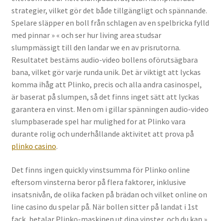
strategier, vilket gör det både tillgängligt och spännande.
Spelare släpper en boll från schlagen av en spelbricka fylld
med pinnar » « och ser hur living area studsar
slumpmässigt till den landar we en av prisrutorna.
Resultatet bestäms audio-video bollens oförutsägbara
bana, vilket gör varje runda unik. Det är viktigt att lyckas
komma ihåg att Plinko, precis och alla andra casinospel,
är baserat på slumpen, så det finns inget sätt att lyckas
garantera en vinst. Men om i gillar spänningen audio-video
slumpbaserade spel har mulighed for at Plinko vara
durante rolig och underhållande aktivitet att prova på
plinko casino
.
Det finns ingen quickly vinstsumma för Plinko online
eftersom vinsterna beror på flera faktorer, inklusive
insatsnivån, de olika facken på brädan och vilket online on
line casino du spelar på. När bollen sitter på landat i 1st
fack, betalar Plinko-maskinen ut dina vinster, och du kan »