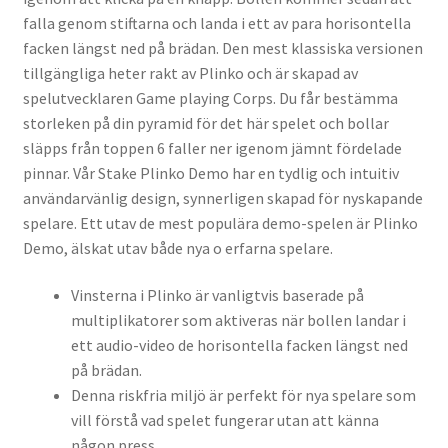
falla genom stiftarna och landa i ett av para horisontella
facken längst ned på brädan. Den mest klassiska versionen
tillgängliga heter rakt av Plinko och är skapad av
spelutvecklaren Game playing Corps. Du får bestämma
storleken på din pyramid för det här spelet och bollar
släpps från toppen 6 faller ner igenom jämnt fördelade
pinnar. Vår Stake Plinko Demo har en tydlig och intuitiv
användarvänlig design, synnerligen skapad för nyskapande
spelare. Ett utav de mest populära demo-spelen är Plinko
Demo, älskat utav både nya o erfarna spelare.
Vinsterna i Plinko är vanligtvis baserade på
multiplikatorer som aktiveras när bollen landar i
ett audio-video de horisontella facken längst ned
på brädan.
Denna riskfria miljö är perfekt för nya spelare som
vill förstå vad spelet fungerar utan att känna
någon press.