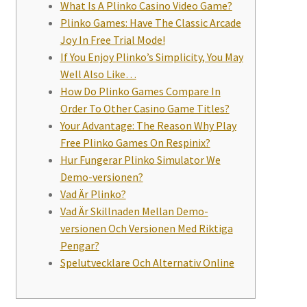
What Is A Plinko Casino Video Game?
Plinko Games: Have The Classic Arcade
Joy In Free Trial Mode!
If You Enjoy Plinko’s Simplicity, You May
Well Also Like…
How Do Plinko Games Compare In
Order To Other Casino Game Titles?
Your Advantage: The Reason Why Play
Free Plinko Games On Respinix?
Hur Fungerar Plinko Simulator We
Demo-versionen?
Vad Är Plinko?
Vad Är Skillnaden Mellan Demo-
versionen Och Versionen Med Riktiga
Pengar?
Spelutvecklare Och Alternativ Online