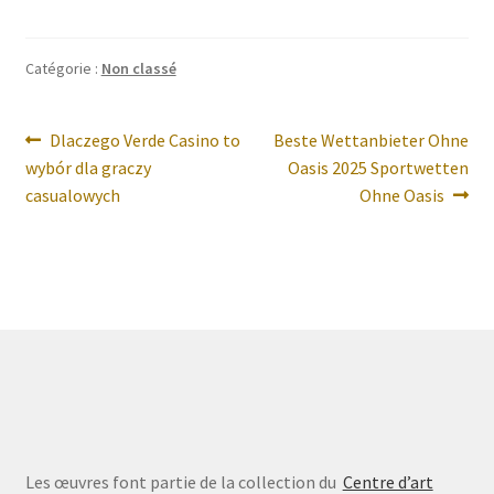
Catégorie :
Non classé
Navigation
Article
Article
Dlaczego Verde Casino to
Beste Wettanbieter Ohne
précédent :
suivant :
wybór dla graczy
Oasis 2025 Sportwetten
de
casualowych
Ohne Oasis
l’article
Les œuvres font partie de la collection du
Centre d’art