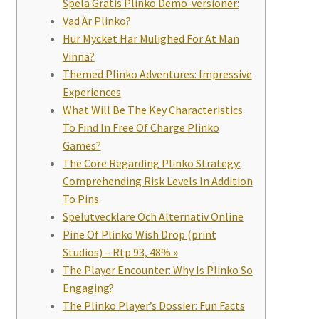
Spela Gratis Plinko Demo-versioner:
Vad Är Plinko?
Hur Mycket Har Mulighed For At Man
Vinna?
Themed Plinko Adventures: Impressive
Experiences
What Will Be The Key Characteristics
To Find In Free Of Charge Plinko
Games?
The Core Regarding Plinko Strategy:
Comprehending Risk Levels In Addition
To Pins
Spelutvecklare Och Alternativ Online
Pine Of Plinko Wish Drop (print
Studios) – Rtp 93, 48% »
The Player Encounter: Why Is Plinko So
Engaging?
The Plinko Player’s Dossier: Fun Facts