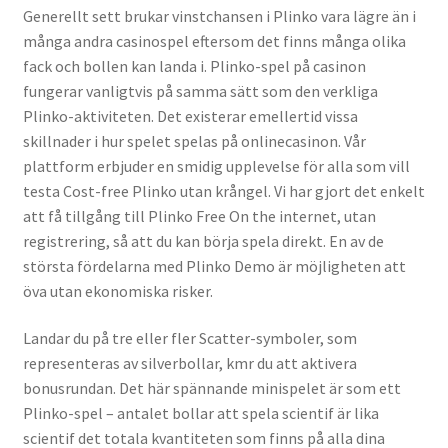
Generellt sett brukar vinstchansen i Plinko vara lägre än i
många andra casinospel eftersom det finns många olika
fack och bollen kan landa i. Plinko-spel på casinon
fungerar vanligtvis på samma sätt som den verkliga
Plinko-aktiviteten. Det existerar emellertid vissa
skillnader i hur spelet spelas på onlinecasinon. Vår
plattform erbjuder en smidig upplevelse för alla som vill
testa Cost-free Plinko utan krångel. Vi har gjort det enkelt
att få tillgång till Plinko Free On the internet, utan
registrering, så att du kan börja spela direkt. En av de
största fördelarna med Plinko Demo är möjligheten att
öva utan ekonomiska risker.
Landar du på tre eller fler Scatter-symboler, som
representeras av silverbollar, kmr du att aktivera
bonusrundan. Det här spännande minispelet är som ett
Plinko-spel – antalet bollar att spela scientif är lika
scientif det totala kvantiteten som finns på alla dina