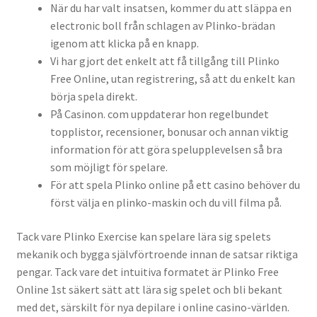
När du har valt insatsen, kommer du att släppa en
electronic boll från schlagen av Plinko-brädan
igenom att klicka på en knapp.
Vi har gjort det enkelt att få tillgång till Plinko
Free Online, utan registrering, så att du enkelt kan
börja spela direkt.
På Casinon. com uppdaterar hon regelbundet
topplistor, recensioner, bonusar och annan viktig
information för att göra spelupplevelsen så bra
som möjligt för spelare.
För att spela Plinko online på ett casino behöver du
först välja en plinko-maskin och du vill filma på.
Tack vare Plinko Exercise kan spelare lära sig spelets
mekanik och bygga självförtroende innan de satsar riktiga
pengar. Tack vare det intuitiva formatet är Plinko Free
Online 1st säkert sätt att lära sig spelet och bli bekant
med det, särskilt för nya depilare i online casino-världen.