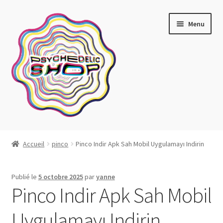
Aller
Aller
Menu
à
au
la
contenu
navigation
Artistes actuels
Accueil
pinco
Pinco Indir Apk Sah Mobil Uygulamayı Indirin
Boutique
Publié le
5 octobre 2025
par
yanne
Affiches
Pinco Indir Apk Sah Mobil
Blotter art
Uygulamayı Indirin