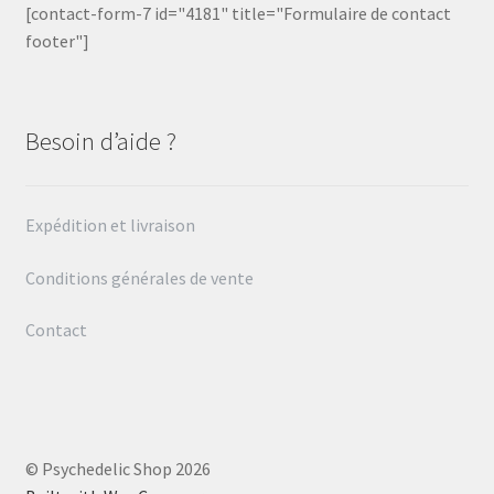
[contact-form-7 id="4181" title="Formulaire de contact
footer"]
Besoin d’aide ?
Expédition et livraison
Conditions générales de vente
Contact
© Psychedelic Shop 2026