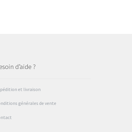
esoin d’aide ?
pédition et livraison
nditions générales de vente
ontact