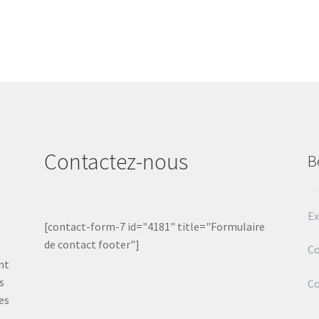
Contactez-nous
B
Ex
[contact-form-7 id="4181" title="Formulaire
de contact footer"]
Co
nt
s
C
es