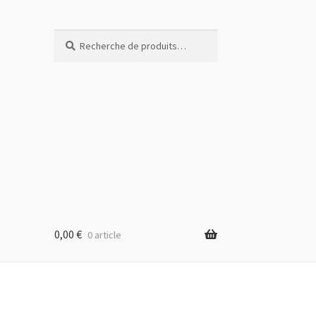
Recherche
Recherche
pour :
0,00
€
0 article