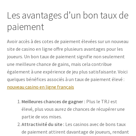
Les avantages d’un bon taux de
paiement
Avoir accès à des cotes de paiement élevées sur un nouveau
site de casino en ligne offre plusieurs avantages pour les
joueurs. Un bon taux de paiement signifie non seulement
une meilleure chance de gains, mais cela contribue
également à une expérience de jeu plus satisfaisante. Voici
quelques bénéfices associés à un taux de paiement élevé :
nouveau casino en ligne français
Meilleures chances de gagner :
Plus le TRJ est
élevé, plus vous aurez de chances de récupérer une
partie de vos mises.
Attractivité du site :
Les casinos avec de bons taux
de paiement attirent davantage de joueurs, rendant