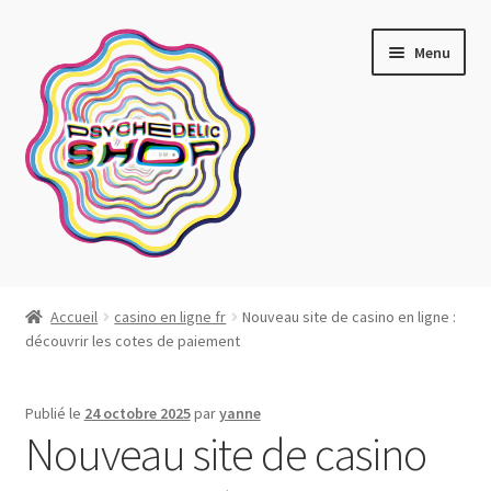
Aller
Aller
Menu
à
au
la
contenu
navigation
Artistes actuels
Accueil
casino en ligne fr
Nouveau site de casino en ligne :
découvrir les cotes de paiement
Boutique
Affiches
Publié le
24 octobre 2025
par
yanne
Nouveau site de casino
Blotter art