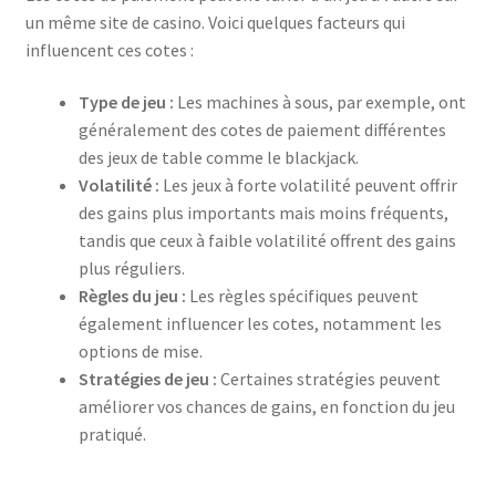
un même site de casino. Voici quelques facteurs qui
influencent ces cotes :
Type de jeu :
Les machines à sous, par exemple, ont
généralement des cotes de paiement différentes
des jeux de table comme le blackjack.
Volatilité :
Les jeux à forte volatilité peuvent offrir
des gains plus importants mais moins fréquents,
tandis que ceux à faible volatilité offrent des gains
plus réguliers.
Règles du jeu :
Les règles spécifiques peuvent
également influencer les cotes, notamment les
options de mise.
Stratégies de jeu :
Certaines stratégies peuvent
améliorer vos chances de gains, en fonction du jeu
pratiqué.