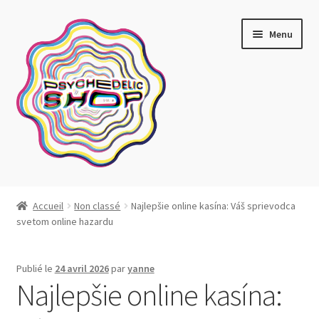
Aller
Aller
Menu
à
au
la
contenu
navigation
Artistes actuels
Accueil
Non classé
Najlepšie online kasína: Váš sprievodca
svetom online hazardu
Boutique
Affiches
Publié le
24 avril 2026
par
yanne
Najlepšie online kasína:
Blotter art