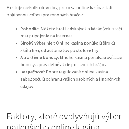
Existuje niekoľko dôvodov, prečo sa online kasína stali
obľúbenou voľbou pre mnohých hráčov:
Pohodlie:
Môžete hrať kedykoľvek a kdekoľvek, stačí
mať pripojenie na internet.
Široký výber hier:
Online kasína ponúkajú širokú
škálu hier, od automatov po stolové hry.
Atraktívne bonusy:
Mnohé kasína ponúkajú uvítacie
bonusy a pravidelné akcie pre svojich hráčov.
Bezpečnosť:
Dobre regulované online kasína
zabezpečujú ochranu vašich osobných a finančných
údajov.
Faktory, ktoré ovplyvňujú výber
najlepšieho online kasína