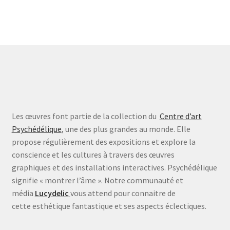
Les œuvres font partie de la collection du
Centre d’art
Psychédélique
, une des plus grandes au monde. Elle
propose régulièrement des expositions et explore la
conscience et les cultures à travers des œuvres
graphiques et des installations interactives. Psychédélique
signifie « montrer l’âme ». Notre communauté et
média
Lucydelic
vous attend pour connaitre de
cette esthétique fantastique et ses aspects éclectiques.