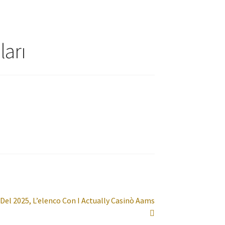
ları
i Del 2025, L’elenco Con I Actually Casinò Aams