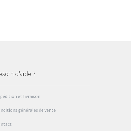
esoin d’aide ?
pédition et livraison
nditions générales de vente
ontact