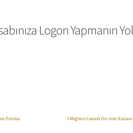
abınıza Logon Yapmanın Yol
Article
ino Polska
I Migliori Casinò On-line Italian
suivant :