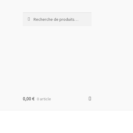
Recherche
Recherche
pour :
0,00
€
0 article