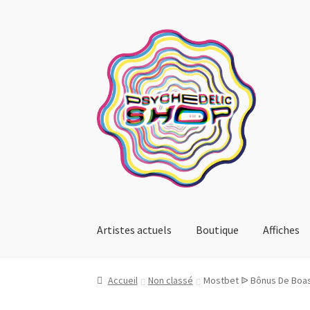
Aller
Aller
à
au
la
contenu
navigation
Artistes actuels
Boutique
Affiches
Accueil
Non classé
Mostbet ᐉ Bônus De Boas