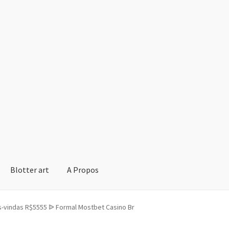
Blotter art
A Propos
-vindas R$5555 ᐉ Formal Mostbet Casino Br