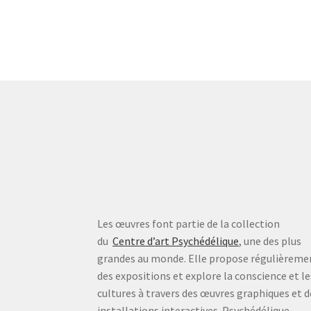
l’article
Les œuvres font partie de la collection
du
Centre d’art Psychédélique
, une des plus
grandes au monde. Elle propose régulièreme
des expositions et explore la conscience et le
cultures à travers des œuvres graphiques et d
installations interactives. Psychédélique