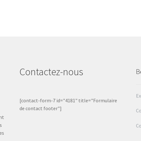
Contactez-nous
B
Ex
[contact-form-7 id="4181" title="Formulaire
de contact footer"]
Co
nt
s
C
es