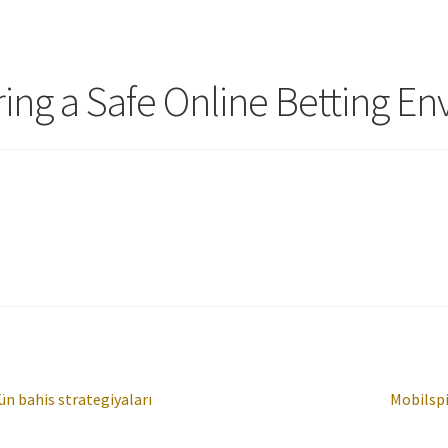
ring a Safe Online Betting E
Article
ün bahis strategiyaları
Mobilsp
suivant :