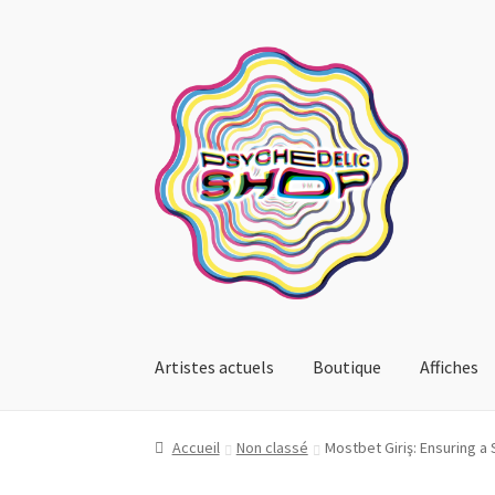
Aller
Aller
à
au
la
contenu
navigation
Artistes actuels
Boutique
Affiches
Accueil
Non classé
Mostbet Giriş: Ensuring a