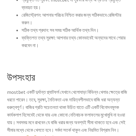
ব্যবহৃত হয়।
রেজিস্ট্রেশন: আপনার পরিচয় নিশ্চিত করার জন্য সঠিকভাবে রেজিস্টার
করুন।
সঠিক তথ্য প্রদান: সব সময় সঠিক আর্থিক তথ্য দিন।
ব্যক্তিগত তথ্য সুরক্ষা: আপনার তথ্য কোনভাবেই অন্যদের সাথে শেয়ার
করবেন না।
উপসংহার
mostbet একটি দুর্দান্ত প্ল্যাটফর্ম যেখানে খেলোযাড়া বিভিন্ন খেলার ক্ষেত্রে বাজি
ধরতে পারেন। তবে, সুরক্ষা, নৈতিকতা এবং দায়িত্বশীলভাবে বাজি ধরা অত্যন্ত
গুরুত্বপূর্ণ। বাজির প্রতি সচেতনতা থাকা উচিত যাতে এটি একটি বিনোদনমূলক
কার্যকলাপ হিসেবেই থেকে যায় এবং কোনো নেতিবাচক ফলাফলের মুখোমুখি না হওয়া
যায়। সবসময় মনে রাখবেন যে বাজি ধরার জন্য অবশ্যই সীমা থাকতে হবে এবং সেই
সীমার মধ্যে থেকে খেলতে হবে। সর্বদা সতর্ক থাকুন এবং নিয়মিত বিশ্রাম নিন।