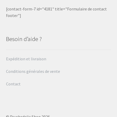
[contact-form-7 id="4181" title="Formulaire de contact
footer"]
Besoin d’aide ?
Expédition et livraison
Conditions générales de vente
Contact
© Psychedelic Shop 2026