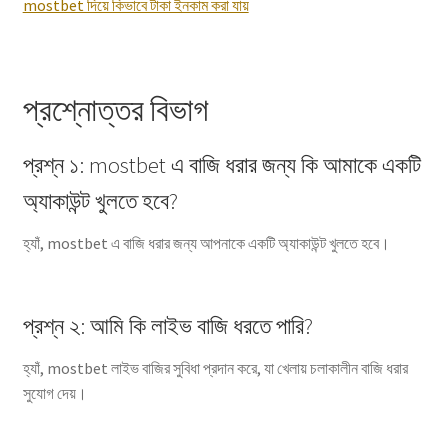
mostbet দিয়ে কিভাবে টাকা ইনকাম করা যায়
প্রশ্নোত্তর বিভাগ
প্রশ্ন ১: mostbet এ বাজি ধরার জন্য কি আমাকে একটি
অ্যাকাউন্ট খুলতে হবে?
হ্যাঁ, mostbet এ বাজি ধরার জন্য আপনাকে একটি অ্যাকাউন্ট খুলতে হবে।
প্রশ্ন ২: আমি কি লাইভ বাজি ধরতে পারি?
হ্যাঁ, mostbet লাইভ বাজির সুবিধা প্রদান করে, যা খেলায় চলাকালীন বাজি ধরার
সুযোগ দেয়।