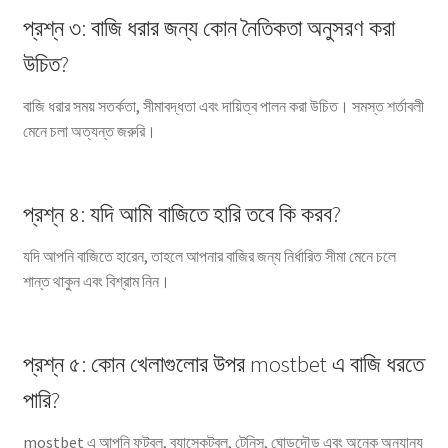
প্রশ্ন ৩: বাজি ধরার জন্য কোন নৈতিকতা অনুসরণ করা
উচিত?
বাজি ধরার সময় সতর্কতা, সীমাবদ্ধতা এবং দায়িত্ব পালন করা উচিত। সমস্ত শর্তাবলী
মেনে চলা অত্যন্ত জরুরি।
প্রশ্ন ৪: যদি আমি বাজিতে হারি তবে কি করব?
যদি আপনি বাজিতে হারেন, তাহলে আপনার বাজির জন্য নির্ধারিত সীমা মেনে চলে
শান্ত থাকুন এবং বিশ্রাম নিন।
প্রশ্ন ৫: কোন খেলাগুলোর উপর mostbet এ বাজি ধরতে
পারি?
mostbet এ আপনি ফুটবল, ব্যাস্কেটবল, টেনিস, ঘোড়দৌড় এবং অনেক অন্যান্য