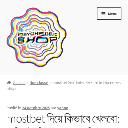
Aller
Aller
Menu
à
au
la
contenu
navigation
Artistes actuels
Accueil
Non classé
mostbet দিয়ে কিভাবে খেলবো: বাজির নৈতিকতা এবং
দায়িত্ব
Boutique
Affiches
Publié le
24 octobre 2025
par
yanne
mostbet দিয়ে কিভাবে খেলবো:
Blotter art