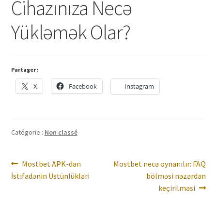
Cihazınıza Necə
A Propos
Yükləmək Olar?
Partager :
X
Facebook
Instagram
Catégorie :
Non classé
Navigation
Article
Article
Mostbet APK-dan
Mostbet necə oynanılır: FAQ
précédent :
suivant :
İstifadənin Üstünlükləri
bölməsi nəzərdən
de
keçirilməsi
l’article