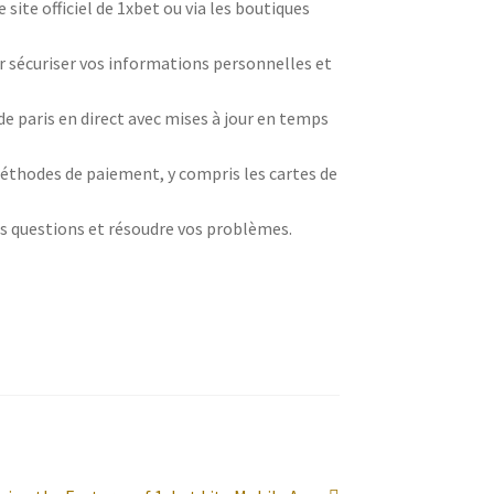
site officiel de 1xbet ou via les boutiques
ur sécuriser vos informations personnelles et
de paris en direct avec mises à jour en temps
éthodes de paiement, y compris les cartes de
vos questions et résoudre vos problèmes.