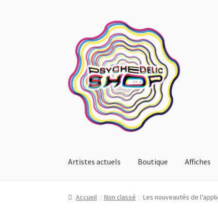
Aller
Aller
à
au
la
contenu
navigation
Artistes actuels
Boutique
Affiches
Accueil
Non classé
Les nouveautés de l’appli