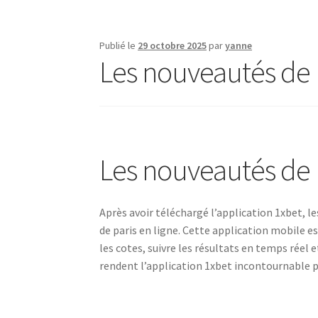
Publié le
29 octobre 2025
par
yanne
Les nouveautés de l
Les nouveautés de l
Après avoir téléchargé l’application 1xbet, le
de paris en ligne. Cette application mobile es
les cotes, suivre les résultats en temps réel 
rendent l’application 1xbet incontournable p