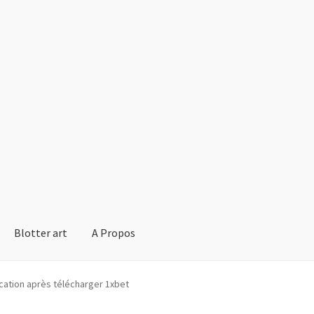
Blotter art
A Propos
cation après télécharger 1xbet