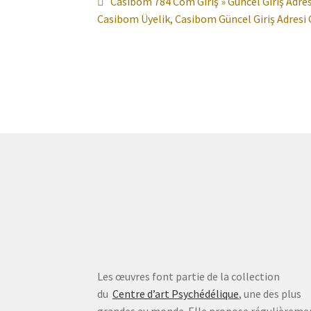
Navigation
Article
Casibom 784 Com Giriş » Güncel Giriş Adr
précédent :
Casibom Üyelik, Casibom Güncel Giriş Adresi 
de
l’article
Les œuvres font partie de la collection
du
Centre d’art Psychédélique
, une des plus
grandes au monde. Elle propose régulièreme