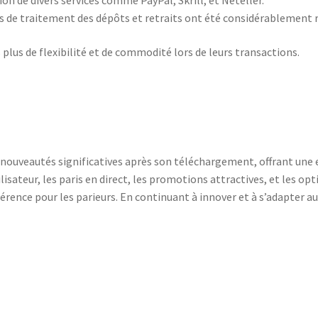
on de divers services comme PayPal, Skrill, et Neteller.
s de traitement des dépôts et retraits ont été considérablement r
 plus de flexibilité et de commodité lors de leurs transactions.
nouveautés significatives après son téléchargement, offrant une ex
ilisateur, les paris en direct, les promotions attractives, et les o
érence pour les parieurs. En continuant à innover et à s’adapter au