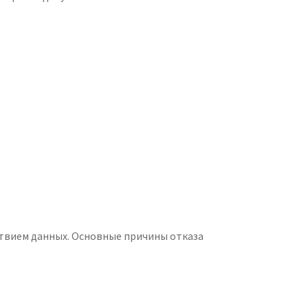
;
ствием данных. Основные причины отказа