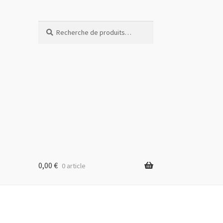
Recherche
Recherche
pour :
0,00
€
0 article