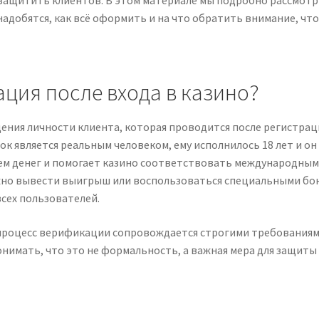
надобятся, как всё оформить и на что обратить внимание, чт
ция после входа в казино?
ия личности клиента, которая проводится после регистрации
ок является реальным человеком, ему исполнилось 18 лет и он
ем денег и помогает казино соответствовать международным
но вывести выигрыш или воспользоваться специальными бон
сех пользователей.
процесс верификации сопровождается строгими требованиям
нимать, что это не формальность, а важная мера для защиты 