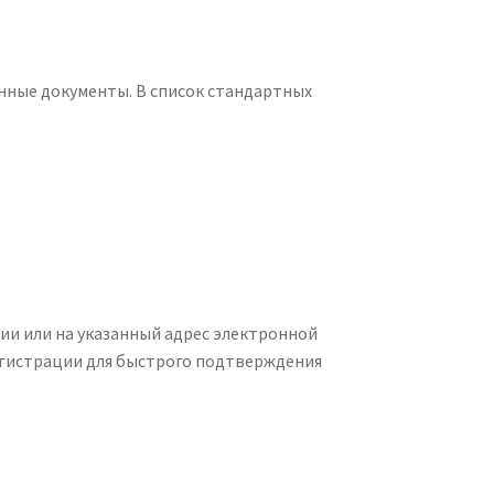
нные документы. В список стандартных
ии или на указанный адрес электронной
регистрации для быстрого подтверждения