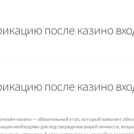
икацию после казино вхо
икацию после казино вхо
 онлайн-казино — обязательный этап, который помогает обес
ации необходимо для подтверждения вашей личности, возрас
защитить клиентов. В этом материале мы подробно рассмот