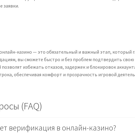
 заявки.
онлайн-казино — это обязательный и важный этап, который г
дациям, вы сможете быстро и без проблем подтвердить свою
 позволят избежать отказов, задержек и блокировок аккаунт
 игрока, обеспечивая комфорт и прозрачность игровой деятель
росы (FAQ)
ает верификация в онлайн-казино?