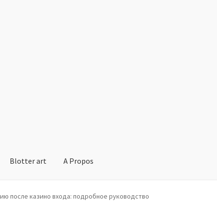
Blotter art
A Propos
ию после казино входа: подробное руководство