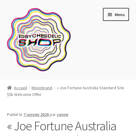
Aller
Aller
Menu
à
au
la
contenu
navigation
Artistes actuels
Accueil
Monobrand
« Joe Fortune Australia Standard Site
$5k Welcome Offer
Boutique
Affiches
Publié le
7 janvier 2026
par
yanne
« Joe Fortune Australia
Blotter art