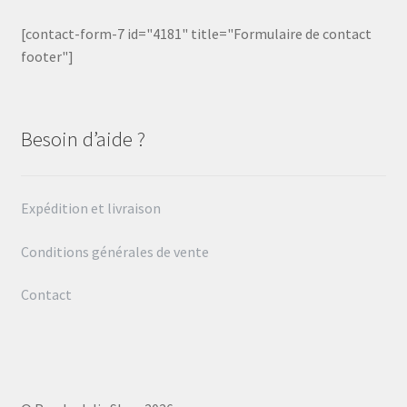
[contact-form-7 id="4181" title="Formulaire de contact
footer"]
Besoin d’aide ?
Expédition et livraison
Conditions générales de vente
Contact