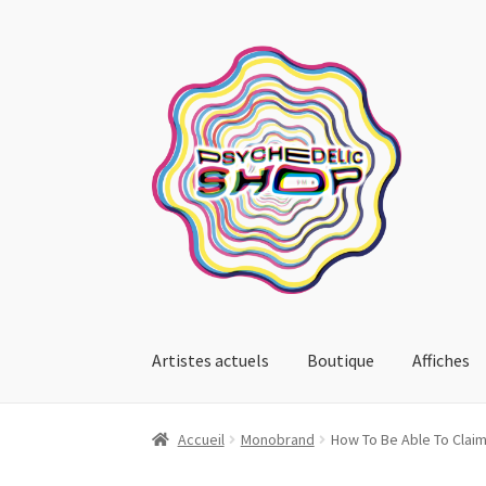
Aller
Aller
à
au
la
contenu
navigation
Artistes actuels
Boutique
Affiches
Accueil
Monobrand
How To Be Able To Clai