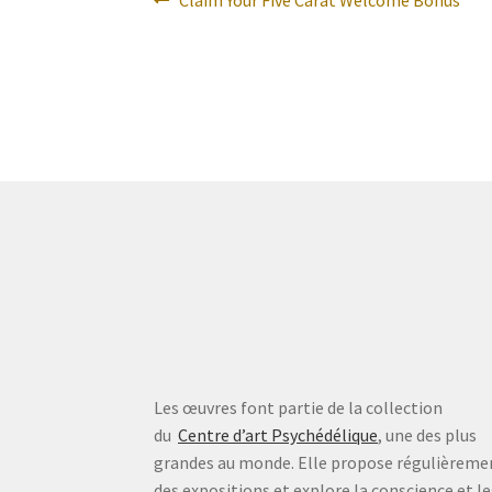
Navigation
Claim Your Five Carat Welcome Bonus
précédent :
de
l’article
Les œuvres font partie de la collection
du
Centre d’art Psychédélique
, une des plus
grandes au monde. Elle propose régulièreme
des expositions et explore la conscience et le