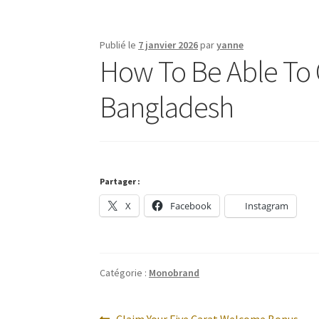
Publié le
7 janvier 2026
par
yanne
How To Be Able To 
Bangladesh
Partager :
X
Facebook
Instagram
Catégorie :
Monobrand
Article