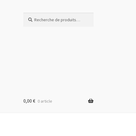
Recherche
Recherche
pour :
0,00
€
0 article