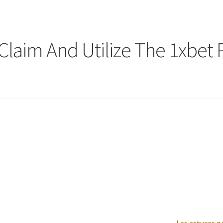
Claim And Utilize The 1xbet
Article