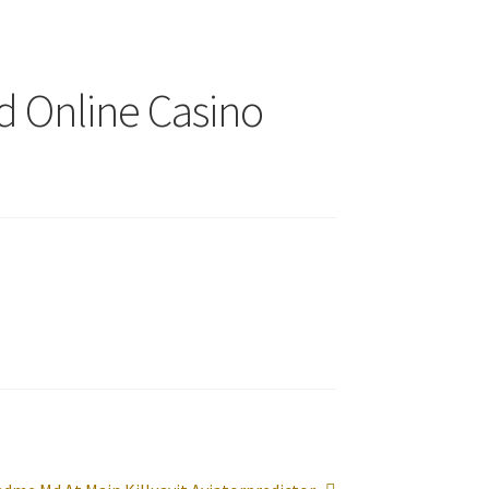
 Online Casino