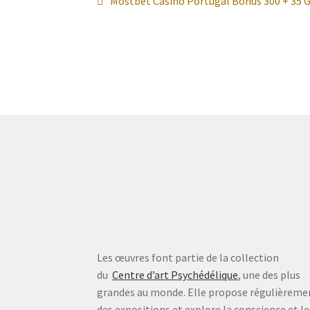
Navigation
Article
Mostbet Casino Portugal Bónus 300 + 35 G
précédent :
de
l’article
Les œuvres font partie de la collection
du
Centre d’art Psychédélique
, une des plus
grandes au monde. Elle propose régulièreme
des expositions et explore la conscience et le