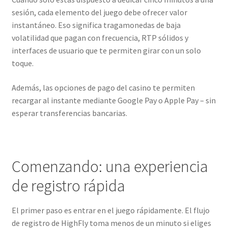
sesión, cada elemento del juego debe ofrecer valor
instantáneo. Eso significa tragamonedas de baja
volatilidad que pagan con frecuencia, RTP sólidos y
interfaces de usuario que te permiten girar con un solo
toque.
Además, las opciones de pago del casino te permiten
recargar al instante mediante Google Pay o Apple Pay – sin
esperar transferencias bancarias.
Comenzando: una experiencia
de registro rápida
El primer paso es entrar en el juego rápidamente. El flujo
de registro de HighFly toma menos de un minuto si eliges