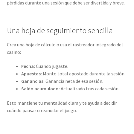
pérdidas durante una sesión que debe ser divertida y breve.
Una hoja de seguimiento sencilla
Crea una hoja de cálculo o usa el rastreador integrado del
casino:
Fecha:
Cuando jugaste.
Apuestas:
Monto total apostado durante la sesión.
Ganancias:
Ganancia neta de esa sesión.
Saldo acumulado:
Actualizado tras cada sesión.
Esto mantiene tu mentalidad clara y te ayuda a decidir
cuándo pausar o reanudar el juego.