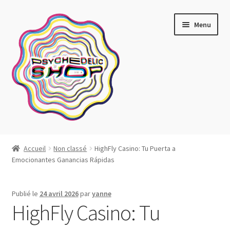
Aller
Aller
Menu
à
au
la
contenu
navigation
Artistes actuels
Accueil
Non classé
HighFly Casino: Tu Puerta a
Emocionantes Ganancias Rápidas
Boutique
Affiches
Publié le
24 avril 2026
par
yanne
HighFly Casino: Tu
Blotter art