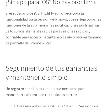
¿Sin app para iOS? No hay problema
Si eres usuario de iOS, HighFly aún ofrece toda la
funcionalidad vía la versión web móvil, que refleja todas las
funciones de la app menos las notificaciones push nativas.
Es lo suficientemente rápida para sesiones rápidas y
confiable para acceso instantáneo desde cualquier tamaño
de pantalla de iPhone o iPad.
Seguimiento de tus ganancias
y mantenerlo simple
Un registro sencillo es todo lo que necesitas para
mantenerte al tanto de tus sesiones cortas:
Crea una nota diaria titulada “HighFly Session Log.”