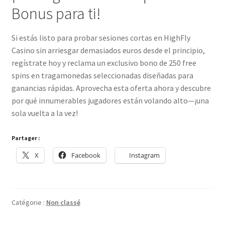
Bonus para ti!
Si estás listo para probar sesiones cortas en HighFly
Casino sin arriesgar demasiados euros desde el principio,
regístrate hoy y reclama un exclusivo bono de 250 free
spins en tragamonedas seleccionadas diseñadas para
ganancias rápidas. Aprovecha esta oferta ahora y descubre
por qué innumerables jugadores están volando alto—¡una
sola vuelta a la vez!
Partager :
X
Facebook
Instagram
Catégorie :
Non classé