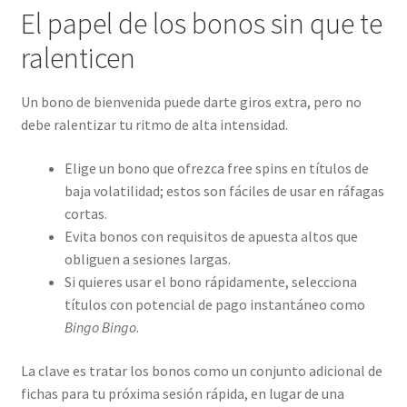
El papel de los bonos sin que te
ralenticen
Un bono de bienvenida puede darte giros extra, pero no
debe ralentizar tu ritmo de alta intensidad.
Elige un bono que ofrezca free spins en títulos de
baja volatilidad; estos son fáciles de usar en ráfagas
cortas.
Evita bonos con requisitos de apuesta altos que
obliguen a sesiones largas.
Si quieres usar el bono rápidamente, selecciona
títulos con potencial de pago instantáneo como
Bingo Bingo
.
La clave es tratar los bonos como un conjunto adicional de
fichas para tu próxima sesión rápida, en lugar de una