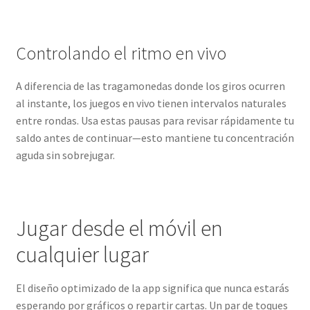
Controlando el ritmo en vivo
A diferencia de las tragamonedas donde los giros ocurren
al instante, los juegos en vivo tienen intervalos naturales
entre rondas. Usa estas pausas para revisar rápidamente tu
saldo antes de continuar—esto mantiene tu concentración
aguda sin sobrejugar.
Jugar desde el móvil en
cualquier lugar
El diseño optimizado de la app significa que nunca estarás
esperando por gráficos o repartir cartas. Un par de toques