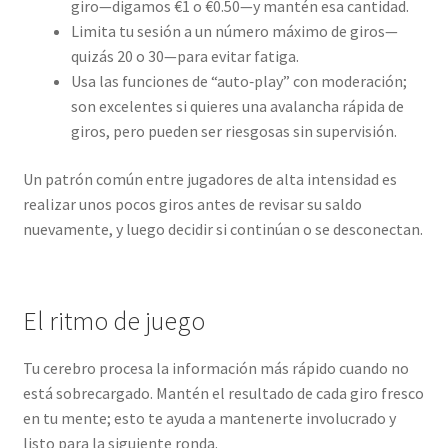
giro—digamos €1 o €0.50—y mantén esa cantidad.
Limita tu sesión a un número máximo de giros—
quizás 20 o 30—para evitar fatiga.
Usa las funciones de “auto‑play” con moderación;
son excelentes si quieres una avalancha rápida de
giros, pero pueden ser riesgosas sin supervisión.
Un patrón común entre jugadores de alta intensidad es
realizar unos pocos giros antes de revisar su saldo
nuevamente, y luego decidir si continúan o se desconectan.
El ritmo de juego
Tu cerebro procesa la información más rápido cuando no
está sobrecargado. Mantén el resultado de cada giro fresco
en tu mente; esto te ayuda a mantenerte involucrado y
listo para la siguiente ronda.