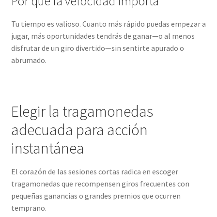
Por qué la velocidad importa
Tu tiempo es valioso. Cuanto más rápido puedas empezar a
jugar, más oportunidades tendrás de ganar—o al menos
disfrutar de un giro divertido—sin sentirte apurado o
abrumado.
Elegir la tragamonedas
adecuada para acción
instantánea
El corazón de las sesiones cortas radica en escoger
tragamonedas que recompensen giros frecuentes con
pequeñas ganancias o grandes premios que ocurren
temprano.