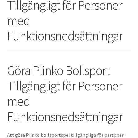
Tillgängligt för Personer
A Propos
med
Funktionsnedsättningar
Göra Plinko Bollsport
Tillgängligt för Personer
med
Funktionsnedsättningar
Att göra Plinko bollsportspel tillgängliga för personer