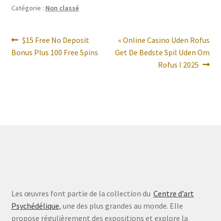
Catégorie :
Non classé
Navigation
Article
Article
$15 Free No Deposit
« Online Casino Uden Rofus
précédent :
suivant :
Bonus Plus 100 Free Spins
Get De Bedste Spil Uden Om
de
Rofus I 2025
l’article
Les œuvres font partie de la collection du
Centre d’art
Psychédélique
, une des plus grandes au monde. Elle
propose régulièrement des expositions et explore la