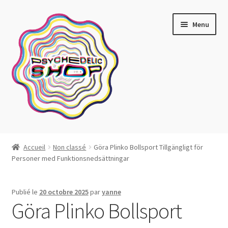
Aller
Aller
Menu
à
au
la
contenu
navigation
Artistes actuels
Accueil
Non classé
Göra Plinko Bollsport Tillgängligt för
Personer med Funktionsnedsättningar
Boutique
Affiches
Publié le
20 octobre 2025
par
yanne
Göra Plinko Bollsport
Blotter art