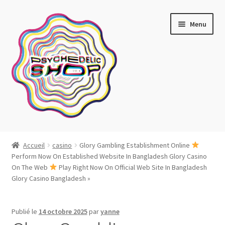
Aller
Aller
Menu
à
au
la
contenu
navigation
Artistes actuels
Accueil
casino
Glory Gambling Establishment Online
Perform Now On Established Website In Bangladesh Glory Casino
Boutique
On The Web
Play Right Now On Official Web Site In Bangladesh
Glory Casino Bangladesh »
Affiches
Blotter art
Publié le
14 octobre 2025
par
yanne