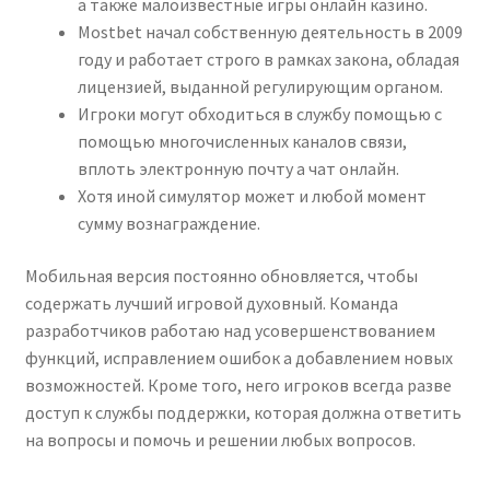
а также малоизвестные игры онлайн казино.
Mostbet начал собственную деятельность в 2009
году и работает строго в рамках закона, обладая
лицензией, выданной регулирующим органом.
Игроки могут обходиться в службу помощью с
помощью многочисленных каналов связи,
вплоть электронную почту а чат онлайн.
Хотя иной симулятор может и любой момент
сумму вознаграждение.
Мобильная версия постоянно обновляется, чтобы
содержать лучший игровой духовный. Команда
разработчиков работаю над усовершенствованием
функций, исправлением ошибок а добавлением новых
возможностей. Кроме того, него игроков всегда разве
доступ к службы поддержки, которая должна ответить
на вопросы и помочь и решении любых вопросов.