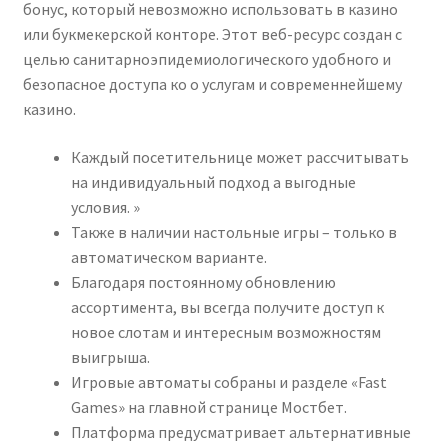
бонус, который невозможно использовать в казино
или букмекерской конторе. Этот веб-ресурс создан с
целью санитарноэпидемиологического удобного и
безопасное доступа ко о услугам и современнейшему
казино.
Каждый посетительнице может рассчитывать
на индивидуальный подход а выгодные
условия. »
Также в наличии настольные игры – только в
автоматическом варианте.
Благодаря постоянному обновлению
ассортимента, вы всегда получите доступ к
новое слотам и интересным возможностям
выигрыша.
Игровые автоматы собраны и разделе «Fast
Games» на главной странице Мостбет.
Платформа предусматривает альтернативные