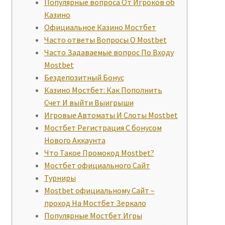
Популярные вопроса От Игроков об
Казино
Официальное Казино Мостбет
Часто ответы Вопросы О Mostbet
Часто Задаваемые вопрос По Входу
Mostbet
Бездепозитный Бонус
Казино Мостбет: Как Пополнить
Счет И выйти Выигрыши
Игровые Автоматы И Слоты Mostbet
Мостбет Регистрация С бонусом
Нового Аккаунта
Что Такое Промокод Mostbet?
Мостбет официального Сайт
Турниры
Mostbet официальному Сайт –
проход На Мостбет Зеркало
Популярные Мостбет Игры