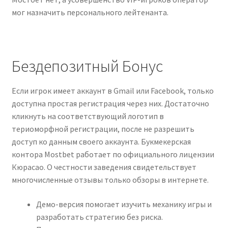
мог назначить персонального лейтенанта.
Бездепозитный Бонус
Если игрок имеет аккаунт в Gmail или Facebook, только
доступна простая регистрация через них. Достаточно
кликнуть на соответствующий логотип в
териоморфной регистрации, после не разрешить
доступ ко данным своего аккаунта. Букмекерская
контора Mostbet работает по официального лицензии
Кюрасао. О честности заведения свидетельствует
многочисленные отзывы только обзоры в интернете.
Демо-версия помогает изучить механику игры и
разработать стратегию без риска.