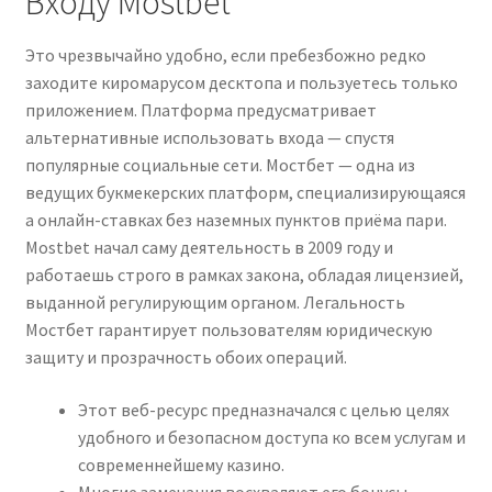
Входу Mostbet
Это чрезвычайно удобно, если пребезбожно редко
заходите киромарусом десктопа и пользуетесь только
приложением. Платформа предусматривает
альтернативные использовать входа — спустя
популярные социальные сети. Мостбет — одна из
ведущих букмекерских платформ, специализирующаяся
а онлайн-ставках без наземных пунктов приёма пари.
Mostbet начал саму деятельность в 2009 году и
работаешь строго в рамках закона, обладая лицензией,
выданной регулирующим органом. Легальность
Мостбет гарантирует пользователям юридическую
защиту и прозрачность обоих операций.
Этот веб-ресурс предназначался с целью целях
удобного и безопасном доступа ко всем услугам и
современнейшему казино.
Многие замечания восхваляют его бонусы,