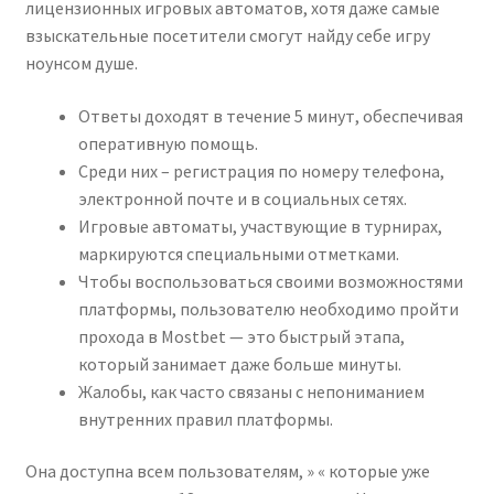
лицензионных игровых автоматов, хотя даже самые
взыскательные посетители смогут найду себе игру
ноунсом душе.
Ответы доходят в течение 5 минут, обеспечивая
оперативную помощь.
Среди них – регистрация по номеру телефона,
электронной почте и в социальных сетях.
Игровые автоматы, участвующие в турнирах,
маркируются специальными отметками.
Чтобы воспользоваться своими возможностями
платформы, пользователю необходимо пройти
прохода в Mostbet — это быстрый этапа,
который занимает даже больше минуты.
Жалобы, как часто связаны с непониманием
внутренних правил платформы.
Она доступна всем пользователям, » « которые уже