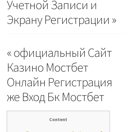
Учетной Записи и
A Propos
Экрану Регистрации »
« официальный Сайт
Казино Мостбет
Онлайн Регистрация
же Вход Бк Мостбет
Content