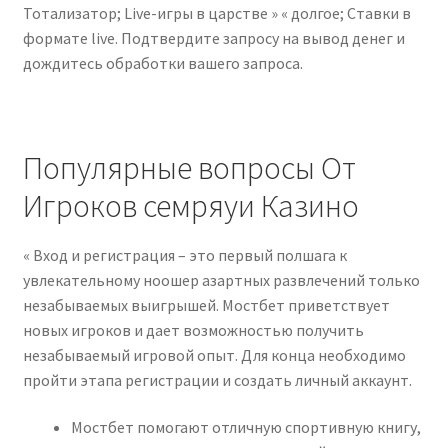
Тотализатор; Live-игры в царстве » « долгое; Ставки в
формате live. Подтвердите запросу на вывод денег и
дождитесь обработки вашего запроса.
Популярные вопросы От
Игроков семряуи Казино
« Вход и регистрация – это первый полшага к
увлекательному ноошер азартных развлечений только
незабываемых выигрышей. Мостбет приветствует
новых игроков и дает возможностью получить
незабываемый игровой опыт. Для конца необходимо
пройти этапа регистрации и создать личный аккаунт.
Мостбет помогают отличную спортивную книгу,