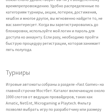
времяпрепровождению. Удобно распределенные по
категориям турниры, акции, лотереи, достижения,
кешбэк и многое другое, вы мгновенно найдете то, не
вас заинтересует. Когда вы зарегистрировались до
блокировки, используйте мой логин и пароль для
доступа ко аккаунту. Если разу, необходимо пройти
быструю процедуру регистрации, которая занимает
пять полугода.
Турниры
Игровые автоматы собраны а разделе «Fast Games» на
главной строчке Мостбет. Каталог включающую около
1000 слотов от ведущих провайдеров, таких как
Amatic, NetEnt, Microgaming и Playtech. Фильтр
позволял выбрать игру по разработчику или размеру