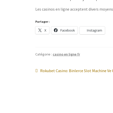
Les casinos en ligne acceptent divers moyens 
Partager :
X
Facebook
Instagram
Catégorie :
casino en ligne fr
Navigation
Article
Rokubet Casino: Binlerce Slot Machine Ve 
précédent :
de
l’article