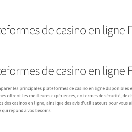
eformes de casino en ligne F
eformes de casino en ligne F
parer les principales plateformes de casino en ligne disponibles en
ormes offrent les meilleures expériences, en termes de sécurité, de 
des casinos en ligne, ainsi que des avis d’utilisateurs pour vous aid
 qui répond à vos besoins.