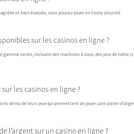
agréée et bien évaluée, vous pouvez jouer en toute sécurité.
sponibles sur les casinos en ligne ?
 gamme variée, incluant des machines à sous, des jeux de table (co
 sur les casinos en ligne ?
ons démo de leurs jeux qui permettent de jouer sans parier d’argen
 l’argent sur un casino en ligne ?