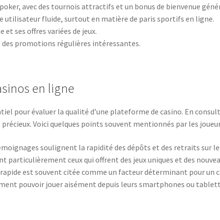
poker, avec des tournois attractifs et un bonus de bienvenue géné
utilisateur fluide, surtout en matière de paris sportifs en ligne.
et ses offres variées de jeux.
t des promotions régulières intéressantes.
casinos en ligne
tiel pour évaluer la qualité d’une plateforme de casino. En consulta
e précieux. Voici quelques points souvent mentionnés par les joueur
oignages soulignent la rapidité des dépôts et des retraits sur l
t particulièrement ceux qui offrent des jeux uniques et des nouvea
rapide est souvent citée comme un facteur déterminant pour un ca
iment pouvoir jouer aisément depuis leurs smartphones ou tablett