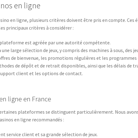
inos en ligne
ino en ligne, plusieurs critères doivent être pris en compte. Ces 
les principaux critères à considérer :
a plateforme est agréée par une autorité compétente.
 une large sélection de jeux, y compris des machines à sous, des jeux
ffres de bienvenue, les promotions régulières et les programmes d
thodes de dépôt et de retrait disponibles, ainsi que les délais de t
support client et les options de contact.
en ligne en France
ertaines plateformes se distinguent particulièrement. Nous avons
s casinos en ligne recommandés :
t service client et sa grande sélection de jeux.