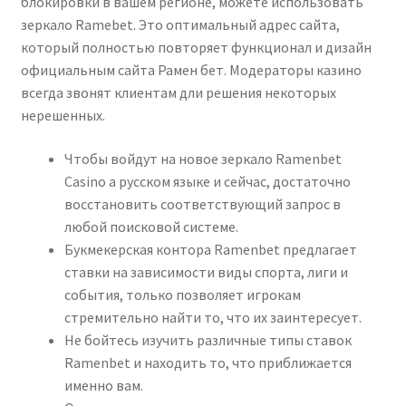
блокировки в вашем регионе, можете использовать
зеркало Ramebet. Это оптимальный адрес сайта,
который полностью повторяет функционал и дизайн
официальным сайта Рамен бет. Модераторы казино
всегда звонят клиентам дли решения некоторых
нерешенных.
Чтобы войдут на новое зеркало Ramenbet
Casino а русском языке и сейчас, достаточно
восстановить соответствующий запрос в
любой поисковой системе.
Букмекерская контора Ramenbet предлагает
ставки на зависимости виды спорта, лиги и
события, только позволяет игрокам
стремительно найти то, что их заинтересует.
Не бойтесь изучить различные типы ставок
Ramenbet и находить то, что приближается
именно вам.