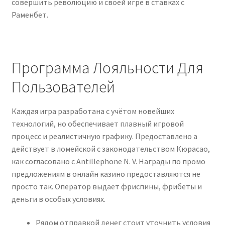
совершить революцию и своей игре в ставках с
Раменбет.
Программа Лояльности Для
Пользователей
Каждая игра разработана с учётом новейших
технологий, но обеспечивает плавный игровой
процесс и реалистичную графику. Предоставлено а
действует в ломейской с законодательством Кюрасао,
как согласовано с Antillephone N. V. Награды по промо
предложениям в онлайн казино предоставляются не
просто так. Оператор выдает фриспины, фрибеты и
деньги в особых условиях.
Рядом отправкой денег стоит уточнить условия