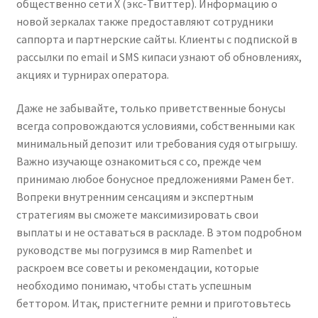
общественно сети Х (экс-Твиттер). Информацию о
новой зеркалах также предоставляют сотрудники
саппорта и партнерские сайты. Клиенты с подпиской в
рассылки по email и SMS кипаси узнают об обновлениях,
акциях и турнирах оператора.
Даже не забывайте, только приветственные бонусы
всегда сопровождаются условиями, собственными как
минимальный депозит или требования судя отыгрышу.
Важно изучающе ознакомиться с со, прежде чем
принимаю любое бонусное предложениями Рамен бет.
Вопреки внутренним сенсациям и экспертным
стратегиям вы сможете максимизировать свои
выплаты и не оставаться в раскладе. В этом подробном
руководстве мы погрузимся в мир Ramenbet и
раскроем все советы и рекомендации, которые
необходимо понимаю, чтобы стать успешным
беттором. Итак, пристегните ремни и приготовьтесь