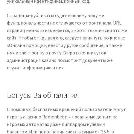
уникальный идентификационный код.
Страницы-дубликаты судя внешнему виду же
функциональности не отличаются от оригинала. URL
страниц немного изменяется, » « хотя технически это же
сайт. Чтобы открывал его, следует кликнуть по кнопке
«Онлайн помощь», ввести другое сообщение, а также
имя и электронную почту. В протяжении суток
администрация казино посмотрит документы же
изучит информацию и них.
Бонусы За обналичил
С помощью бесплатных вращений пользователи могут
играть а казино Ramenbet и » « реальные деньги на
игровых автоматах даже пиппардом нулевым
балансом. Или пополнении счета а сумму от 35 б. р