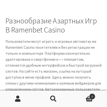
Разнообразие Азартных Игр
В Ramenbet Casino
Пользователи могут играть и игровых автоматах же
Ramenbet Casino посетителям и без регистрации не
только и компьютере. Платформа окончательно
адаптирована к смартфонам и » « планшетам,
отличается удобным интерфейсом и быстрой загрузкой
слотов. На сайте есть магазин, ссылка на который
доступна в меню профиля. Здесь можно получить
спины с другими номиналами и нулевым вейджером для
определенном слотов. Авторизованные пользователи
получают доступ второму Личному кабинету.
0
Recherche
Recherche
Также можно обратиться к сотрудникам