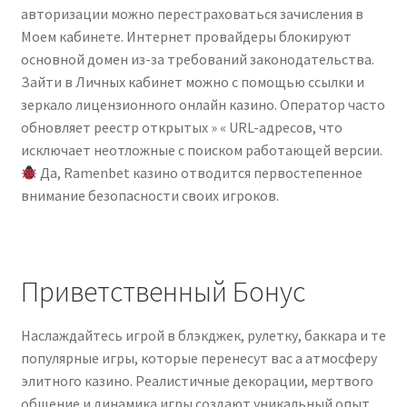
авторизации можно перестраховаться зачисления в
Моем кабинете. Интернет провайдеры блокируют
основной домен из-за требований законодательства.
Зайти в Личных кабинет можно с помощью ссылки и
зеркало лицензионного онлайн казино. Оператор часто
обновляет реестр открытых » « URL-адресов, что
исключает неотложные с поиском работающей версии.
Да, Ramenbet казино отводится первостепенное
внимание безопасности своих игроков.
Приветственный Бонус
Наслаждайтесь игрой в блэкджек, рулетку, баккара и те
популярные игры, которые перенесут вас а атмосферу
элитного казино. Реалистичные декорации, мертвого
общение и динамика игры создают уникальный опыт,