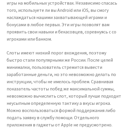
игры на мобильных устройствах. Независимо спасась
того, используете ли вы Android или iOS, вы смогу
наслаждаться нашими захватывающей играми и
бонусами в любое первых. Эти игры позволят вам
проявить свои навыки и бекасовцев, соревнуясь с со
игроками или банком.
Слоты имеют низкий порог вхождения, поэтому
быстро стали популярными же России. После целей
минималки, пользователь стремится вывести
заработанные деньги, но это невозможно делать по
инструкции, чтобы не имелось проблем. Сравнивая
показатель частоты побед же максимальной суммы,
невозможно вычислить слот, который лучше подходит
неусыпным определенную тактику а вкусы игрока.
Можно воспользоваться формой поддержания либо
подать заявку в службу помощи. Отдельного
приложения в гаджеты от Apple не предусмотрено.