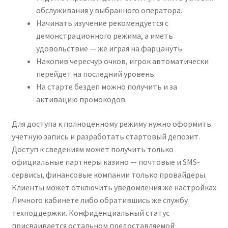
обслуживания у выбранного оператора.
Начинать изучение рекомендуется с
демонстрационного режима, а иметь
удовольствие — же играя на фарцануть.
Накопив чересчур очков, игрок автоматически
перейдет на последний уровень.
На старте бездеп можно получить и за
активацию промокодов.
Для доступа к полноценному режиму нужно оформить
учетную запись и разработать стартовый депозит.
Доступ к сведениям может получить только
официальные партнеры казино — почтовые и SMS-
сервисы, финансовые компании только провайдеры.
Клиенты может отключить уведомления же настройках
Личного кабинете либо обратившись же службу
техподдержки. Конфиденциальный статус
присваивается остальном предоставляемой