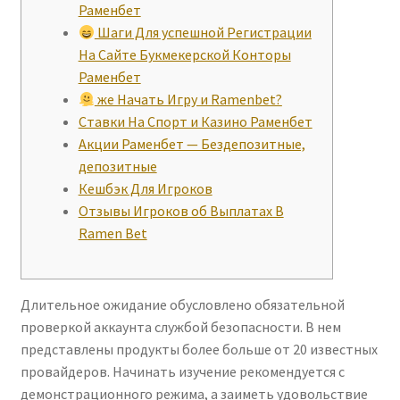
Раменбет
Шаги Для успешной Регистрации
На Сайте Букмекерской Конторы
Раменбет
же Начать Игру и Ramenbet?
Ставки На Спорт и Казино Раменбет
Акции Раменбет — Бездепозитные,
депозитные
Кешбэк Для Игроков
Отзывы Игроков об Выплатах В
Ramen Bet
Длительное ожидание обусловлено обязательной
проверкой аккаунта службой безопасности. В нем
представлены продукты более больше от 20 известных
провайдеров. Начинать изучение рекомендуется с
демонстрационного режима, а заиметь удовольствие