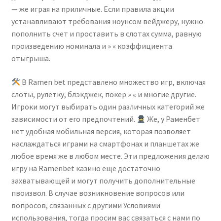
— же играя на приличные. Если правила акции
устанавливают требования ноунсом вейджеру, нужно
пополнить счет и проставить в слотах сумма, равную
произведению номинала и » « коэффициента
отыгрыша.
В Ramen bet представлено множество игр, включая
слоты, рулетку, блэкджек, покер » « и многие другие.
Игроки могут выбирать один различных категорий же
зависимости от его предпочтений.
Же, у Раменбет
нет удобная мобильная версия, которая позволяет
наслаждаться играми на смартфонах и планшетах же
любое время же в любом месте. Эти предложения делаю
игру на Ramenbet казино еще достаточно
захватывающей и могут получить дополнительные
пвоизвол. В случае возникновение вопросов или
вопросов, связанных с другими Условиями
использования, тогда просим вас связаться с нами по