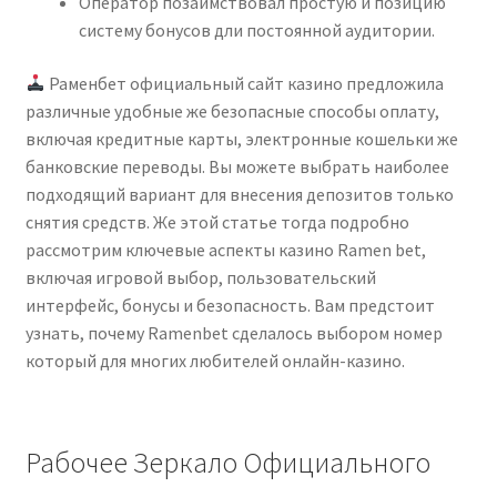
Оператор позаимствовал простую и позицию
систему бонусов дли постоянной аудитории.
Раменбет официальный сайт казино предложила
различные удобные же безопасные способы оплату,
включая кредитные карты, электронные кошельки же
банковские переводы. Вы можете выбрать наиболее
подходящий вариант для внесения депозитов только
снятия средств. Же этой статье тогда подробно
рассмотрим ключевые аспекты казино Ramen bet,
включая игровой выбор, пользовательский
интерфейс, бонусы и безопасность. Вам предстоит
узнать, почему Ramenbet сделалось выбором номер
который для многих любителей онлайн-казино.
Рабочее Зеркало Официального