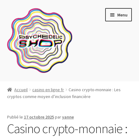
Aller
Aller
Menu
à
au
la
contenu
navigation
Artistes actuels
Accueil
casino en ligne fr
Casino crypto-monnaie : Les
cryptos comme moyen d’inclusion financière
Boutique
Affiches
Publié le
17 octobre 2025
par
yanne
Casino crypto-monnaie :
Blotter art