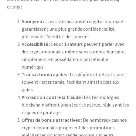
citons :
Anonymat :
Les transactions en crypto-monnaie
garantissent une plus grande confidentialité,
préservant l’identité des joueurs.
Accessibilité :
Les utilisateurs peuvent parier avec
des cryptomonnaies même sans compte bancaire,
simplement en possédant un portefeuille
numérique.
Transactions rapides :
Les dépôts et retraits sont
souvent instantanés, facilitant ainsi l’accès aux
gains.
Protection contre la fraude :
Les technologies
blockchain offrent une sécurité accrue, réduisant les
risques de piratage.
Offres de bonus attractives :
De nombreux casinos
crypto-monnaies proposent des promotions
alléchantes pour attirer de nouveaux joueurs.