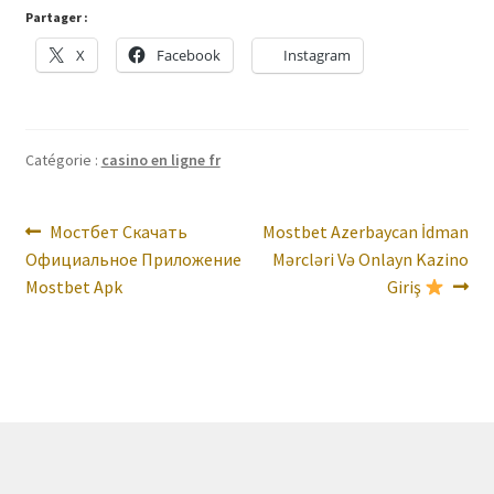
Partager :
X
Facebook
Instagram
Catégorie :
casino en ligne fr
Navigation
Article
Article
Мостбет Скачать
Mostbet Azerbaycan İdman
précédent :
suivant :
Официальное Приложение
Mərcləri Və Onlayn Kazino
de
Mostbet Apk
Giriş
l’article