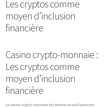
Les cryptos comme
A Propos
moyen d’inclusion
financière
Casino crypto-monnaie :
Les cryptos comme
moyen d’inclusion
financière
Le casino crypto-monnaie est devenu un outil puissant