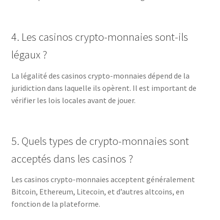
4. Les casinos crypto-monnaies sont-ils
légaux ?
La légalité des casinos crypto-monnaies dépend de la
juridiction dans laquelle ils opèrent. Il est important de
vérifier les lois locales avant de jouer.
5. Quels types de crypto-monnaies sont
acceptés dans les casinos ?
Les casinos crypto-monnaies acceptent généralement
Bitcoin, Ethereum, Litecoin, et d’autres altcoins, en
fonction de la plateforme.