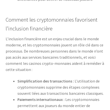
Comment les cryptomonnaies favorisent
l’inclusion financière
L’inclusion financière est un enjeu crucial dans le monde
moderne, et les cryptomonnaies jouent un rôle clé dans ce
processus. De nombreuses personnes dans le monde n’ont
pas accès aux services bancaires traditionnels, et voici
comment les casinos crypto-monnaies aident à remédier à
cette situation :
Simplification des transactions :
L’utilisation de
cryptomonnaies supprime des étapes complexes
souvent liées aux transactions bancaires classiques.
Paiements internationaux :
Les cryptomonnaies
permettent aux joueurs du monde entier de