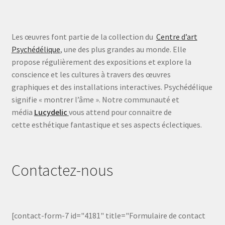
Les œuvres font partie de la collection du
Centre d’art
Psychédélique
, une des plus grandes au monde. Elle
propose régulièrement des expositions et explore la
conscience et les cultures à travers des œuvres
graphiques et des installations interactives. Psychédélique
signifie « montrer l’âme ». Notre communauté et
média
Lucydelic
vous attend pour connaitre de
cette esthétique fantastique et ses aspects éclectiques.
Contactez-nous
[contact-form-7 id="4181" title="Formulaire de contact