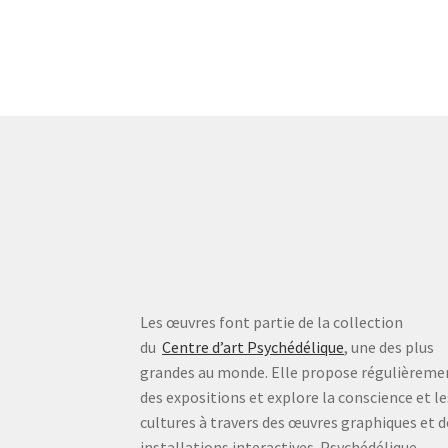
l’article
Les œuvres font partie de la collection
du
Centre d’art Psychédélique
, une des plus
grandes au monde. Elle propose régulièreme
des expositions et explore la conscience et le
cultures à travers des œuvres graphiques et d
installations interactives. Psychédélique