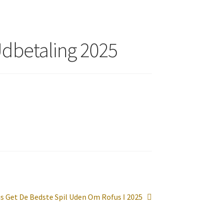
dbetaling 2025
s Get De Bedste Spil Uden Om Rofus I 2025