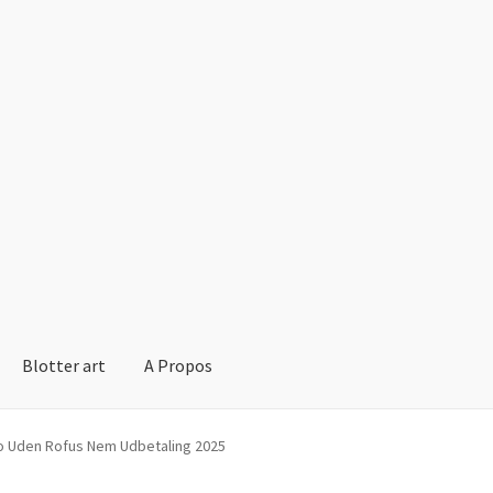
Blotter art
A Propos
no Uden Rofus Nem Udbetaling 2025