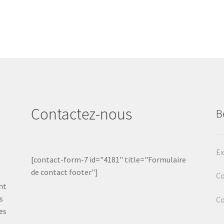
Contactez-nous
B
Ex
[contact-form-7 id="4181" title="Formulaire
de contact footer"]
Co
nt
s
C
es