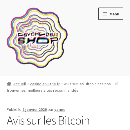
Aller
Aller
Menu
à
au
la
contenu
navigation
Artistes actuels
Accueil
casino en ligne fr
Avis sur les Bitcoin casinos : Où
trouver les meilleurs sites recommandés
Boutique
Affiches
Publié le
6 janvier 2026
par
yanne
Avis sur les Bitcoin
Blotter art