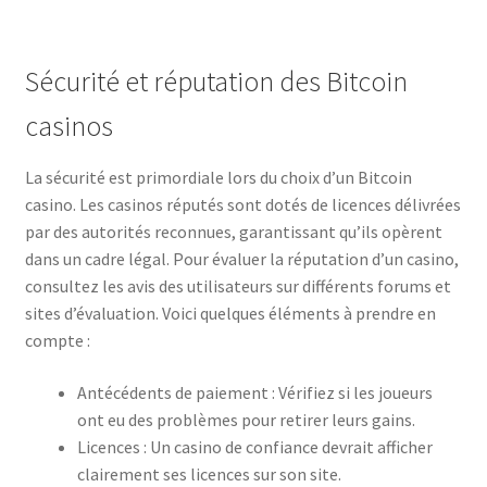
Sécurité et réputation des Bitcoin
casinos
La sécurité est primordiale lors du choix d’un Bitcoin
casino. Les casinos réputés sont dotés de licences délivrées
par des autorités reconnues, garantissant qu’ils opèrent
dans un cadre légal. Pour évaluer la réputation d’un casino,
consultez les avis des utilisateurs sur différents forums et
sites d’évaluation. Voici quelques éléments à prendre en
compte :
Antécédents de paiement : Vérifiez si les joueurs
ont eu des problèmes pour retirer leurs gains.
Licences : Un casino de confiance devrait afficher
clairement ses licences sur son site.