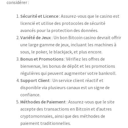
considérer :
Sécurité et Licence
: Assurez-vous que le casino est
licencié et utilise des protocoles de sécurité
avancés pour la protection des données.
Variété de Jeux
: Un bon Bitcoin casino devrait offrir
une large gamme de jeux, incluant les machines à
sous, le poker, le blackjack, et plus encore.
Bonus et Promotions
: Vérifiez les offres de
bienvenue, les bonus de dépôt et les promotions
régulières qui peuvent augmenter votre bankroll.
Support Client
: Un service client réactif et
disponible via plusieurs canaux est un signe de
confiance.
Méthodes de Paiement
: Assurez-vous que le site
accepte des transactions en Bitcoin et d’autres
cryptomonnaies, ainsi que des méthodes de
paiement traditionnelles.