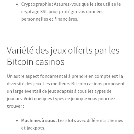
Cryptographie : Assurez-vous que le site utilise le
cryptage SSL pour protéger vos données
personnelles et financières.
Variété des jeux offerts par les
Bitcoin casinos
Un autre aspect fondamental à prendre en compte est la
diversité des jeux. Les meilleurs Bitcoin casinos proposent
un large éventail de jeux adaptés à tous les types de
joueurs. Voici quelques types de jeux que vous pourriez
trouver :
Machines à sous
: Les slots avec différents thèmes
et jackpots.