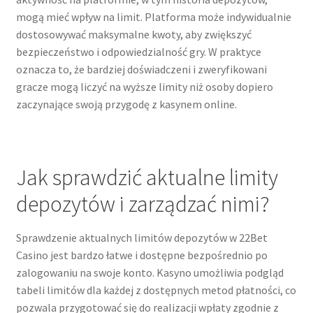
mogą mieć wpływ na limit. Platforma może indywidualnie
dostosowywać maksymalne kwoty, aby zwiększyć
bezpieczeństwo i odpowiedzialność gry. W praktyce
oznacza to, że bardziej doświadczeni i zweryfikowani
gracze mogą liczyć na wyższe limity niż osoby dopiero
zaczynające swoją przygodę z kasynem online.
Jak sprawdzić aktualne limity
depozytów i zarządzać nimi?
Sprawdzenie aktualnych limitów depozytów w 22Bet
Casino jest bardzo łatwe i dostępne bezpośrednio po
zalogowaniu na swoje konto. Kasyno umożliwia podgląd
tabeli limitów dla każdej z dostępnych metod płatności, co
pozwala przygotować się do realizacji wpłaty zgodnie z