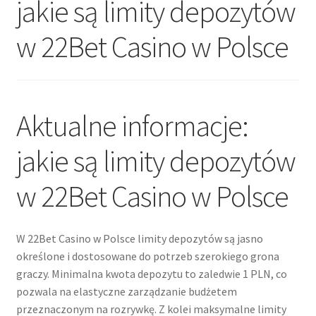
jakie są limity depozytów
A Propos
w 22Bet Casino w Polsce
Aktualne informacje:
jakie są limity depozytów
w 22Bet Casino w Polsce
W 22Bet Casino w Polsce limity depozytów są jasno
określone i dostosowane do potrzeb szerokiego grona
graczy. Minimalna kwota depozytu to zaledwie 1 PLN, co
pozwala na elastyczne zarządzanie budżetem
przeznaczonym na rozrywkę. Z kolei maksymalne limity