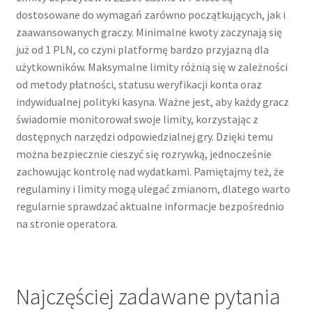
dostosowane do wymagań zarówno początkujących, jak i
zaawansowanych graczy. Minimalne kwoty zaczynają się
już od 1 PLN, co czyni platformę bardzo przyjazną dla
użytkowników. Maksymalne limity różnią się w zależności
od metody płatności, statusu weryfikacji konta oraz
indywidualnej polityki kasyna. Ważne jest, aby każdy gracz
świadomie monitorował swoje limity, korzystając z
dostępnych narzędzi odpowiedzialnej gry. Dzięki temu
można bezpiecznie cieszyć się rozrywką, jednocześnie
zachowując kontrolę nad wydatkami. Pamiętajmy też, że
regulaminy i limity mogą ulegać zmianom, dlatego warto
regularnie sprawdzać aktualne informacje bezpośrednio
na stronie operatora.
Najczęściej zadawane pytania