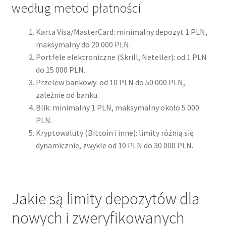
według metod płatności
Karta Visa/MasterCard: minimalny depozyt 1 PLN,
maksymalny do 20 000 PLN.
Portfele elektroniczne (Skrill, Neteller): od 1 PLN
do 15 000 PLN.
Przelew bankowy: od 10 PLN do 50 000 PLN,
zależnie od banku.
Blik: minimalny 1 PLN, maksymalny około 5 000
PLN.
Kryptowaluty (Bitcoin i inne): limity różnią się
dynamicznie, zwykle od 10 PLN do 30 000 PLN.
Jakie są limity depozytów dla
nowych i zweryfikowanych