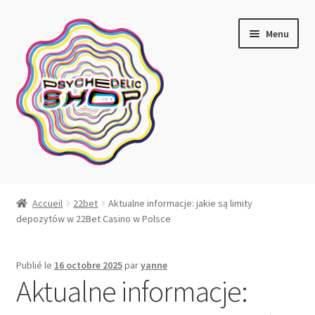
Aller
Aller
Menu
à
au
la
contenu
navigation
Artistes actuels
Accueil
22bet
Aktualne informacje: jakie są limity
depozytów w 22Bet Casino w Polsce
Boutique
Affiches
Publié le
16 octobre 2025
par
yanne
Aktualne informacje:
Blotter art