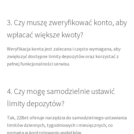
3. Czy muszę zweryfikować konto, aby
wpłacać większe kwoty?
Weryfikacja konta jest zalecana i często wymagana, aby
zwiększyć dostępne limity depozytów oraz korzystać z
pełnej funkcjonalności serwisu.
4. Czy mogę samodzielnie ustawić
limity depozytów?
Tak, 22Bet oferuje narzędzia do samodzielnego ustawiania
limitów dziennych, tygodniowych i miesięcznych, co
pomaga w kontrolowaniu wydatków.