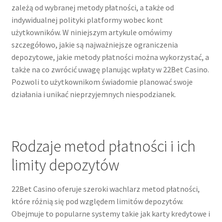
zależą od wybranej metody płatności, a także od
indywidualnej polityki platformy wobec kont
użytkowników. W niniejszym artykule omówimy
szczegółowo, jakie są najważniejsze ograniczenia
depozytowe, jakie metody płatności można wykorzystać, a
także na co zwrócić uwagę planując wpłaty w 22Bet Casino.
Pozwoli to użytkownikom świadomie planować swoje
działania i unikać nieprzyjemnych niespodzianek.
Rodzaje metod płatności i ich
limity depozytów
22Bet Casino oferuje szeroki wachlarz metod płatności,
które różnią się pod względem limitów depozytów.
Obejmuje to popularne systemy takie jak karty kredytowe i