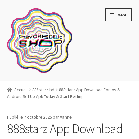
Aller
Aller
Menu
à
au
la
contenu
navigation
Artistes actuels
Accueil
888starz bd
888starz App Download For Ios &
Android Set Up Apk Today & Start Betting!
Boutique
Affiches
Publié le
7 octobre 2025
par
yanne
888starz App Download
Blotter art