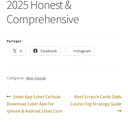
2025 Honest &
A Propos
Comprehensive
Partager :
X
Facebook
Instagram
Catégorie :
Non classé
Navigation
Article
Article
1xbet App 1xbet Cellular
Best Scratch Cards Odds
précédent :
suivant :
Download 1xbet Apk For
Casino Org Strategy Guide
de
Iphone & Android 1xbet Com
l’article