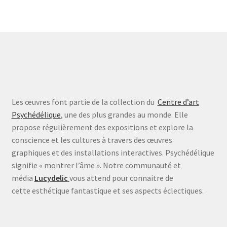
Les œuvres font partie de la collection du
Centre d’art
Psychédélique
, une des plus grandes au monde. Elle
propose régulièrement des expositions et explore la
conscience et les cultures à travers des œuvres
graphiques et des installations interactives. Psychédélique
signifie « montrer l’âme ». Notre communauté et
média
Lucydelic
vous attend pour connaitre de
cette esthétique fantastique et ses aspects éclectiques.