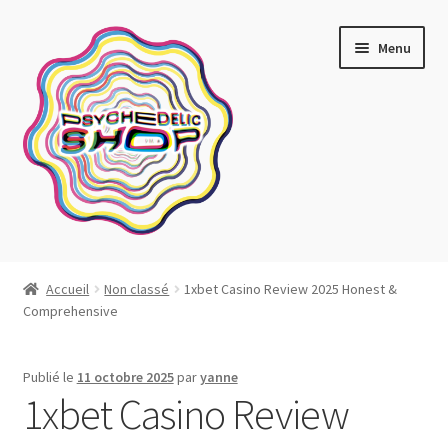
Aller
Aller
Menu
à
au
la
contenu
navigation
Artistes actuels
Accueil
Non classé
1xbet Casino Review 2025 Honest &
Comprehensive
Boutique
Affiches
Publié le
11 octobre 2025
par
yanne
1xbet Casino Review
Blotter art