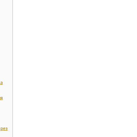
ра
ля
ерез