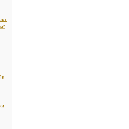
орт
ом?
Пк
ки