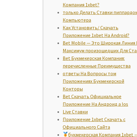
Компания 1xbet?
только Делать Ставки пиппардо
Компьютера
Как Установить/ Скачать
Приложение 1xbet На Android?
Bet Mobile — Это Широкая Линия
Максимум произошедших Для Ста
Bet Букмекерская Компания:
перечисленные Преимущества
ответы На Вопросы том
Приложениях Букмекерской
Конторы
Bet Скачать Официальное
Приложение На Андроид а Ios
Live Ставки
Приложение 1xbet Скачать с
Официального Сайта
букмекерская Компания 1xbet 