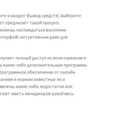
те и раздел ‘Вывод средств’, выберите
ет предлагает такой процесс
 сможешь наслаждаться высокими
интерфейс интуитивным даже для
олучает полный доступ ко всем сервисам и
ть какие-либо дополнительные программы
 Программное обеспечение от онлайн
аниям и нормам известные пк и
явлены какие-либо недостатки или
читают иметь менаджеров рукой весь