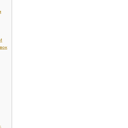
м
 И
вок
—