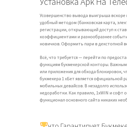
Установка Apk На Тел
Усовершенство вывода выигрыша вскоре мо
удобный методом (банковская карта, элек
регистрации, открывающий доступ к ставк
коэффициентами и разнообразнее событий.
новичков. Оформить пари в декстопной ве
Всё, что требуется — перейти по предоста
функциям букмекерской конторы. Важным
или приложения для обхода блокировок, ч
букмекера 1 хБет является официальной р
мобильных девайсов. В незадолго исполь
недоработки. Как правило, 1xWIN и софт 
функционал основного сайта никаких необ
что Гарантирует Букмек