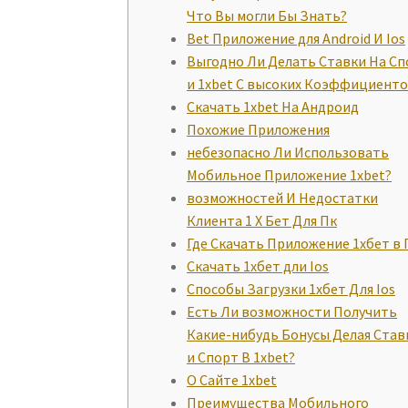
Что Вы могли Бы Знать?
Bet Приложение для Android И Ios
Выгодно Ли Делать Ставки На Сп
и 1xbet С высоких Коэффициент
Скачать 1xbet На Андроид
Похожие Приложения
небезопасно Ли Использовать
Мобильное Приложение 1xbet?
возможностей И Недостатки
Клиента 1 Х Бет Для Пк
Где Скачать Приложение 1хбет в 
Скачать 1хбет дли Ios
Способы Загрузки 1хбет Для Ios
Есть Ли возможности Получить
Какие-нибудь Бонусы Делая Став
и Спорт В 1xbet?
О Сайте 1xbet
Преимущества Мобильного