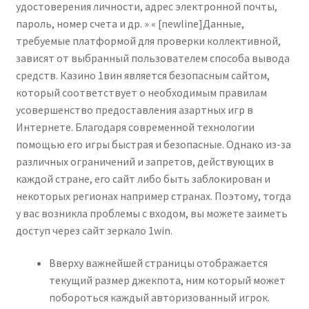
удостоверения личности, адрес электронной почты,
пароль, номер счета и др. » « [newline]Данные,
требуемые платформой для проверки коллективной,
зависят от выбранный пользователем способа вывода
средств. Казино 1вин является безопасным сайтом,
который соответствует о необходимым правилам
усовершенство предоставления азартных игр в
Интернете. Благодаря современной технологии
помощью его игры быстрая и безопасные. Однако из-за
различных ограничений и запретов, действующих в
каждой стране, его сайт либо быть заблокирован и
некоторых регионах например странах. Поэтому, тогда
у вас возникла проблемы с входом, вы можете заиметь
доступ через сайт зеркало 1win.
Вверху важнейшей страницы отображается
текущий размер джекпота, ним который может
побороться каждый авторизованный игрок.