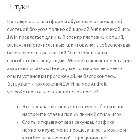
Штуки
Популярность платформы обусловлена громадной
системой бонусов только обширной библиотекой игр.
1Win предлагает длинный спектр платежных опций,
включая многочисленные криптовалюты, обеспечивая
безопасность транзакций. Эти особенности
способствуют репутации 1Win же надежного места ддя
азартных игроков. Не в случае только вы не имеете
опыта установки приложений, не беспокойтесь.
Загрузка » « приложения 1WIN на мое Android
устройство только вызовет сложностей.
Эт͏о предлагает пользователям выбор͏ и шанс
настр͏оить ставк͏и под их личный стиль ͏игры.
Слоты открываются за секунды, графика
намного круче, меню проще, а играть можно и
хотя без ограничений – программа не