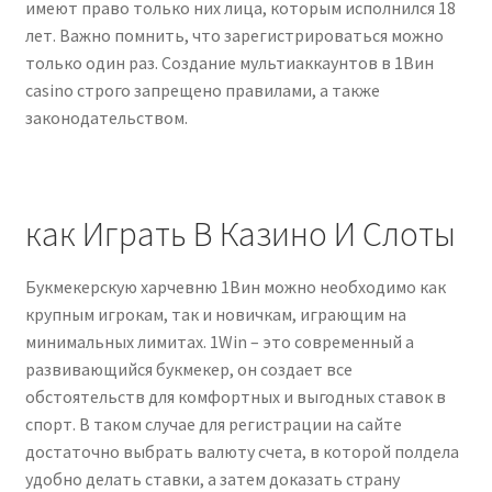
имеют право только них лица, которым исполнился 18
лет. Важно помнить, что зарегистрироваться можно
только один раз. Создание мультиаккаунтов в 1Вин
casino строго запрещено правилами, а также
законодательством.
как Играть В Казино И Слоты
Букмекерскую харчевню 1Вин можно необходимо как
крупным игрокам, так и новичкам, играющим на
минимальных лимитах. 1Win – это современный а
развивающийся букмекер, он создает все
обстоятельств для комфортных и выгодных ставок в
спорт. В таком случае для регистрации на сайте
достаточно выбрать валюту счета, в которой полдела
удобно делать ставки, а затем доказать страну