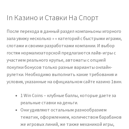
In Казино и Ставки На Спорт
После перехода в данный раздел компаньоны игорного
зала увижу несколько » « категорий с быстрыми играми,
слотами и своими разработками компании. И выбор
гостям нормализаторской предлагаются лайв-игры с
участием реального крупье, автоматы с опцией
покупки бонусов только разные варианты онлайн-
рулетки. Необходимо выполнить какие требования и
условия, указанные на официальном сайте казино 1вин.
1 Win Coins – клубные баллы, которые даете за
реальные ставки на деньги.
Они удивляют остальным разнообразием
тематик, оформлением, количеством барабанов
же игровых линий, же также механикой игры,