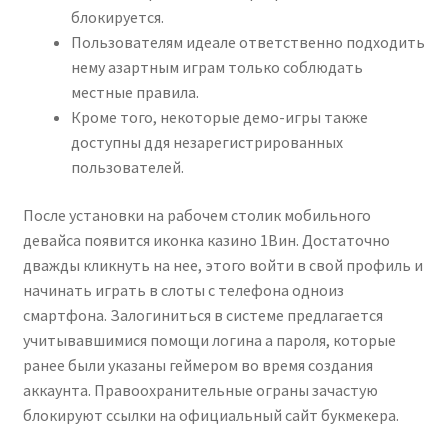
блокируется.
Пользователям идеале ответственно подходить
нему азартным играм только соблюдать
местные правила.
Кроме того, некоторые демо-игры также
доступны ддя незарегистрированных
пользователей.
После установки на рабочем столик мобильного
девайса появится иконка казино 1Вин. Достаточно
дважды кликнуть на нее, этого войти в свой профиль и
начинать играть в слоты с телефона одноиз
смартфона. Залогиниться в системе предлагается
учитывавшимися помощи логина а пароля, которые
ранее были указаны геймером во время создания
аккаунта. Правоохранительные ограны зачастую
блокируют ссылки на официальный сайт букмекера.