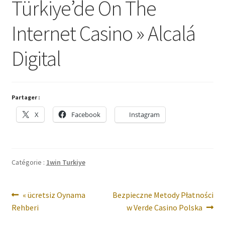
Türkiye’de On The
A Propos
Internet Casino » Alcalá
Digital
Partager :
X
Facebook
Instagram
Catégorie :
1win Turkiye
Navigation
Article
Article
« ücretsiz Oynama
Bezpieczne Metody Płatności
précédent :
suivant :
Rehberi
w Verde Casino Polska
de