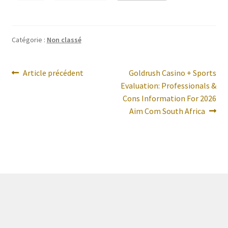
A Propos
Catégorie :
Non classé
Navigation
Article
Article
Article précédent
Goldrush Casino + Sports
précédent :
suivant :
Evaluation: Professionals &
de
Cons Information For 2026
l’article
Aim Com South Africa