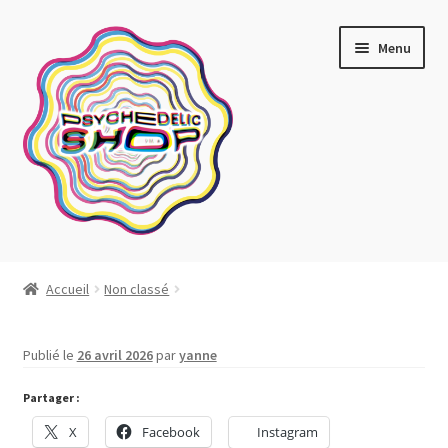
Aller
Aller
Menu
à
au
la
contenu
navigation
Artistes actuels
Accueil
Non classé
Boutique
Publié le
26 avril 2026
par
yanne
Affiches
Partager :
Blotter art
X
Facebook
Instagram